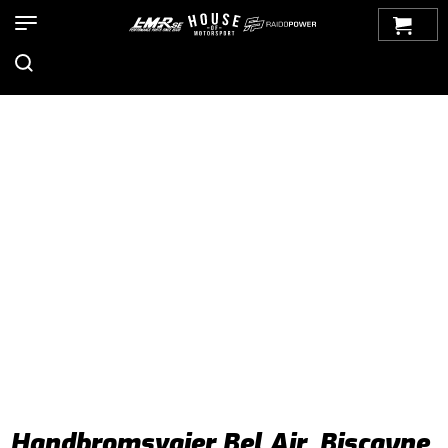
Hem
>
Produkter
>
Bilmärken
>
Chevrolet
>
Impala
>
Impala 65-
70
>
Bromsar
>
Handbroms
> Handbromsvajer Bel Air, Biscayne,
Impala 65-66
Handbromsvajer Bel Air, Biscayne,