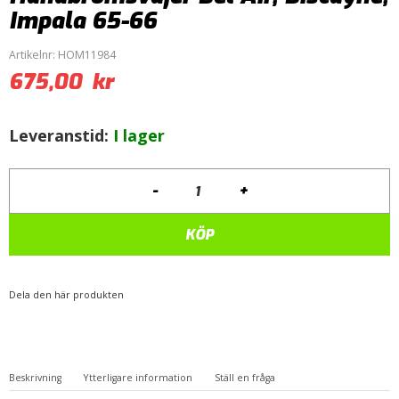
Impala 65-66
Artikelnr:
HOM11984
675,00
kr
Leveranstid:
I lager
-
+
Handbromsvajer
Bel
Air,
KÖP
Biscayne,
Impala
65-
Dela den här produkten
66
mängd
Beskrivning
Ytterligare information
Ställ en fråga