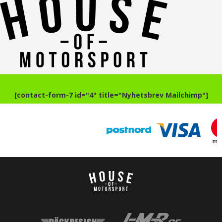
[contact-form-7 id="4" title="Nyhetsbrev Mailchimp"]