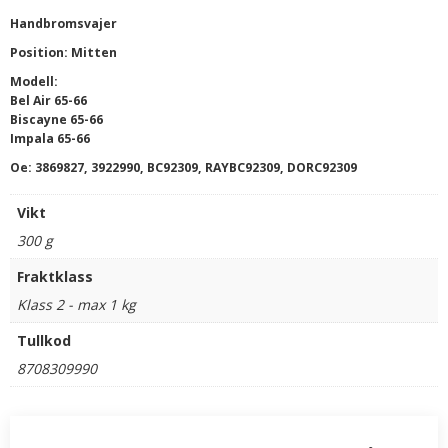
Handbromsvajer
Position: Mitten
Modell:
Bel Air 65-66
Biscayne 65-66
Impala 65-66
Oe: 3869827, 3922990, BC92309, RAYBC92309, DORC92309
Vikt
300 g
Fraktklass
Klass 2 - max 1 kg
Tullkod
8708309990