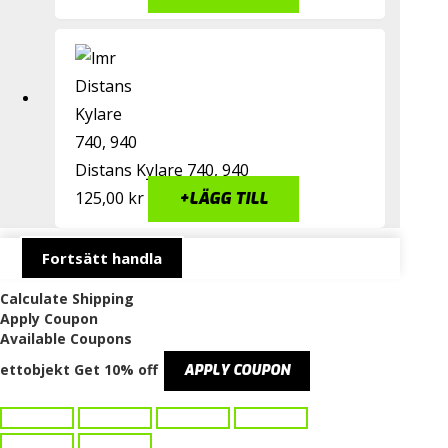
Distans Kylare 740, 940
125,00
kr
+
LÄGG TILL
Fortsätt handla
Calculate Shipping
Apply Coupon
Available Coupons
ettobjekt
Get 10% off
APPLY COUPON