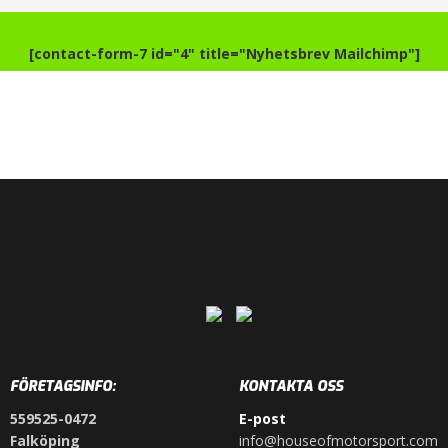
[contact-form-7 id="4" title="Nyhetsbrev Mailchimp"]
FÖRETAGSINFO:
KONTAKTA OSS
559525-0472
E-post
Falköping
info@houseofmotorsport.com