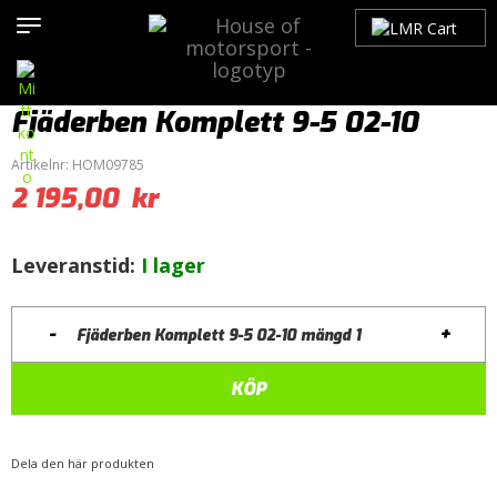
Hem
>
Produkter
>
Bilmärken
>
Saab
>
9-5
>
9-5 (1998-2010)
>
Framvagn
>
Övrigt
> Fjäderben Komplett 9-5 02-10
Fjäderben Komplett 9-5 02-10
Artikelnr:
HOM09785
2 195,00
kr
Leveranstid:
I lager
-
+
Fjäderben Komplett 9-5 02-10 mängd
KÖP
Dela den här produkten