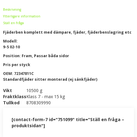
Beskrivning
Ytterligare information
Ställ en fråga
Fjäderben komplett med dämpare, fjäder, fjäderbenslagring etc
Modell:
9-5 02-10
Position: Fram, Passar båda sidor
Pris per styck
OEM: 72347811C
Standardfjäder sitter monterad (ej sänkfjäder)
Vikt
10500 g
Fraktklass
Klass 7 - max 15 kg
Tullkod
8708309990
[contact-form-7 id="751099" title="Ställ en fråga –
produktsidan"]