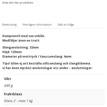
Dela den här produkten
Beskrivning
Ytterligare information
Ställ en fråga
Dumpventil med sex utblås.
Medföljer även en tratt.
Slanganslutning: 32mm
Höjd: 125mm
Diameter på mottryck / Vauccumslang: 6mm
Tips! Glöm ej att beställa silliconslang och slangklämma.
vi har även mycket anslutningar etc under – anslutningar-
Vikt
649 g
Fraktklass
Klass 2 - max 1 kg