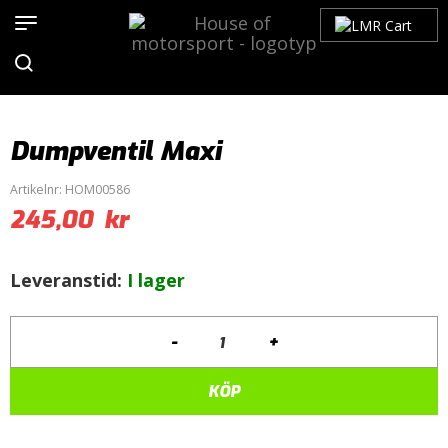
Hem
>
Produkter
>
Motor / Tuning
>
Dumpventil
>
Öppen
Dumpventil
> Dumpventil Maxi
Dumpventil Maxi
Artikelnr:
HOM00586
245,00
kr
Leveranstid:
I lager
-
+
Dumpventil
Maxi
mängd
KÖP