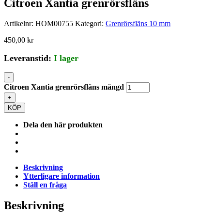
Citroen Xantia grenrörsfläns
Artikelnr:
HOM00755
Kategori:
Grenrörsfläns 10 mm
450,00
kr
Leveranstid:
I lager
-
Citroen Xantia grenrörsfläns mängd
+
KÖP
Dela den här produkten
Beskrivning
Ytterligare information
Ställ en fråga
Beskrivning