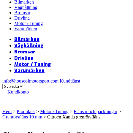
Bilmärken
Väghållning
Bromsar
Drivlina
Motor / Tuning
Varumärken
Bilmärken
Väghållning
Bromsar
Drivlina
Motor / Tuning
Varumärken
info@houseofmotorsport.com
Kundtjänst
Kundkonto
Hem
>
Produkter
>
Motor / Tuning
>
Flänsar och packningar
>
Grenrörsfläns 10 mm
> Citroen Xantia grenrörsfläns