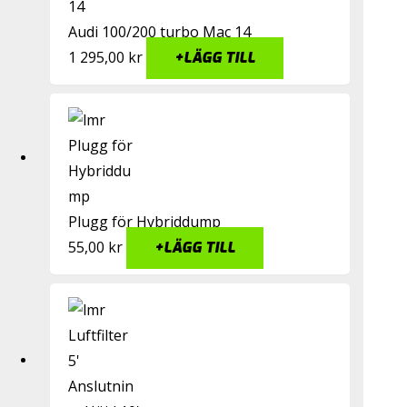
Audi 100/200 turbo Mac 14
1 295,00
kr
+
LÄGG TILL
Plugg för Hybriddump
55,00
kr
+
LÄGG TILL