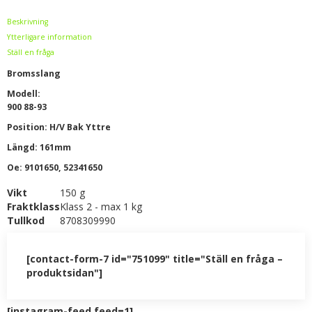
Beskrivning
Ytterligare information
Ställ en fråga
Bromsslang
Modell:
900 88-93
Position: H/V Bak Yttre
Längd: 161mm
Oe: 9101650, 52341650
Vikt
150 g
Fraktklass
Klass 2 - max 1 kg
Tullkod
8708309990
[contact-form-7 id="751099" title="Ställ en fråga –
produktsidan"]
[instagram-feed feed=1]