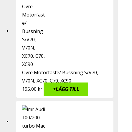
Övre Motorfäste/ Bussning S/V70,
V70N, XC70, C70, XC90
195,00
kr
+
LÄGG TILL