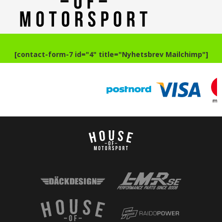
[contact-form-7 id="4" title="Nyhetsbrev Mailchimp"]