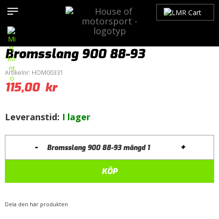
Hem
>
Produkter
>
Bilmärken
>
Saab
>
900
>
900 OG (1979-1993)
>
Bromsar
>
Bromsslang
> Bromsslang 900 88-93
Bromsslang 900 88-93
Artikelnr:
HOM00331
115,00
kr
Leveranstid:
I lager
-
+
Bromsslang 900 88-93 mängd
KÖP
Dela den här produkten