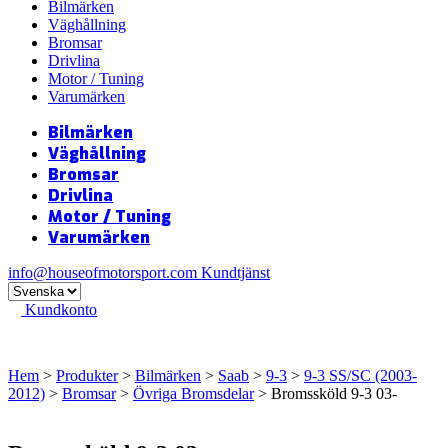
Bilmärken
Väghållning
Bromsar
Drivlina
Motor / Tuning
Varumärken
Bilmärken
Väghållning
Bromsar
Drivlina
Motor / Tuning
Varumärken
info@houseofmotorsport.com
Kundtjänst
Kundkonto
Hem
>
Produkter
>
Bilmärken
>
Saab
>
9-3
>
9-3 SS/SC (2003-
2012)
>
Bromsar
>
Övriga Bromsdelar
> Bromssköld 9-3 03-