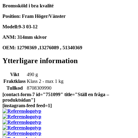
Bromssköld i bra kvalité
Position: Fram Höger/Vänster
Modell:9-3 03-12
ANM: 314mm skivor
OEM: 12790369 ,13276089 , 51340369
Ytterligare information
Vikt
490 g
Fraktklass
Klass 2 - max 1 kg
Tullkod
8708309990
[contact-form-7 id="751099" title="Ställ en fråga –
produktsidan"]
[instagram-feed feed=1]