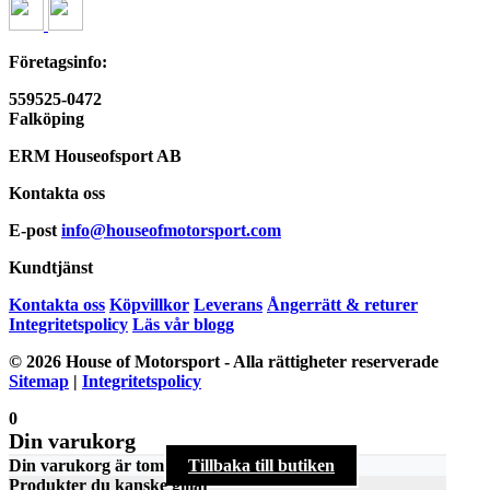
Företagsinfo:
559525-0472
Falköping
ERM Houseofsport AB
Kontakta oss
E-post
info@houseofmotorsport.com
Kundtjänst
Kontakta oss
Köpvillkor
Leverans
Ångerrätt & returer
Integritetspolicy
Läs vår blogg
© 2026 House of Motorsport - Alla rättigheter reserverade
Sitemap
|
Integritetspolicy
0
Din varukorg
Din varukorg är tom
Tillbaka till butiken
Produkter du kanske gillar