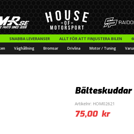
SNABBA LEVERANSER
ALLT FÖR ATT FINJUSTERA BILEN
6
ken
Väghållning
Bromsar
Drivlina
Motor / Tuning
Varu
Bälteskuddar 
Artikelnr:
HOM02621
75,00
kr