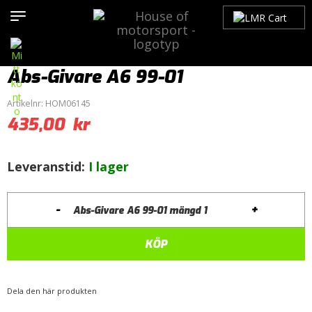
Hem
>
Produkter
>
Bilmärken
>
Audi
>
A6 / S6
>
C5 (1997-2005)
>
Bromsar
>
Övrigt
> Abs-Givare A6 99-01
Abs-Givare A6 99-01
Artikelnr:
HOM06145
435,00
kr
Leveranstid:
I lager
-
+
Abs-Givare A6 99-01 mängd
KÖP
Dela den här produkten