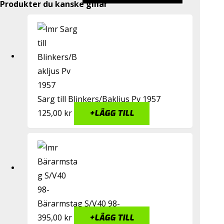
Produkter du kanske gillar
Sarg till Blinkers/Bakljus Pv 1957
125,00
kr
+
LÄGG TILL
Bärarmstag S/V40 98-
395,00
kr
+
LÄGG TILL