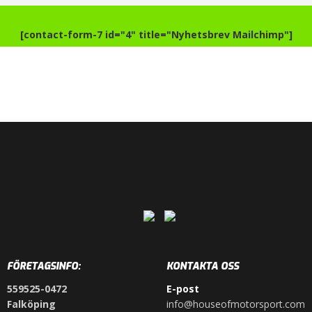
[contact-form-7 id="4" title="Nyhetsbrev Mailchimp"]
FÖRETAGSINFO:
KONTAKTA OSS
559525-0472
E-post
Falköping
info@houseofmotorsport.com