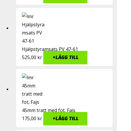
Hjälpstyramsats PV 47-61
525,00
kr
+
LÄGG TILL
45mm tratt med fot, Fajs
175,00
kr
+
LÄGG TILL