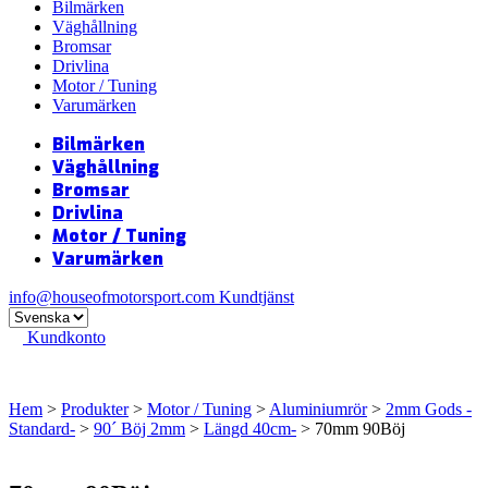
Bilmärken
Väghållning
Bromsar
Drivlina
Motor / Tuning
Varumärken
Bilmärken
Väghållning
Bromsar
Drivlina
Motor / Tuning
Varumärken
info@houseofmotorsport.com
Kundtjänst
Kundkonto
Hem
>
Produkter
>
Motor / Tuning
>
Aluminiumrör
>
2mm Gods -
Standard-
>
90´ Böj 2mm
>
Längd 40cm-
> 70mm 90Böj