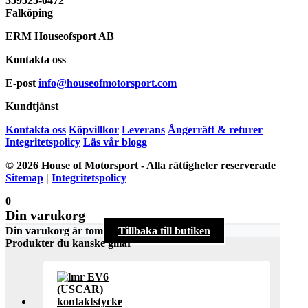
559525-0472
Falköping
ERM Houseofsport AB
Kontakta oss
E-post
info@houseofmotorsport.com
Kundtjänst
Kontakta oss
Köpvillkor
Leverans
Ångerrätt & returer
Integritetspolicy
Läs vår blogg
© 2026 House of Motorsport - Alla rättigheter reserverade
Sitemap
|
Integritetspolicy
0
Din varukorg
Din varukorg är tom
Tillbaka till butiken
Produkter du kanske gillar