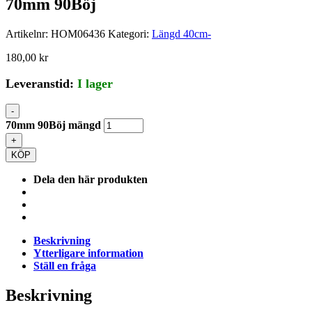
70mm 90Böj
Artikelnr:
HOM06436
Kategori:
Längd 40cm-
180,00
kr
Leveranstid:
I lager
-
70mm 90Böj mängd
+
KÖP
Dela den här produkten
Beskrivning
Ytterligare information
Ställ en fråga
Beskrivning