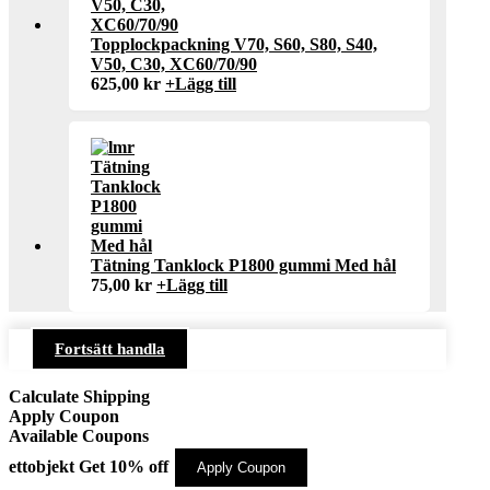
Topplockpackning V70, S60, S80, S40,
V50, C30, XC60/70/90
625,00
kr
+
Lägg till
Tätning Tanklock P1800 gummi Med hål
75,00
kr
+
Lägg till
Fortsätt handla
Calculate Shipping
Apply Coupon
Available Coupons
ettobjekt
Get 10% off
Apply Coupon