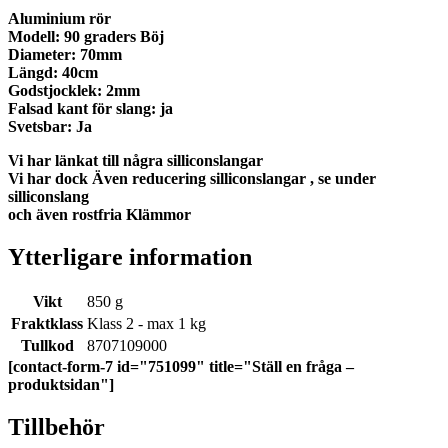
Aluminium rör
Modell: 90 graders Böj
Diameter: 70mm
Längd: 40cm
Godstjocklek: 2mm
Falsad kant för slang: ja
Svetsbar: Ja
Vi har länkat till några silliconslangar
Vi har dock Även reducering silliconslangar , se under
silliconslang
och även rostfria Klämmor
Ytterligare information
Vikt
850 g
Fraktklass
Klass 2 - max 1 kg
Tullkod
8707109000
[contact-form-7 id="751099" title="Ställ en fråga –
produktsidan"]
Tillbehör