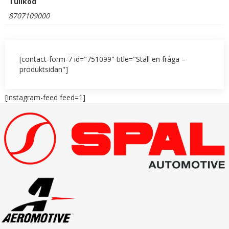
Tullkod
8707109000
[contact-form-7 id="751099" title="Ställ en fråga –
produktsidan"]
[instagram-feed feed=1]