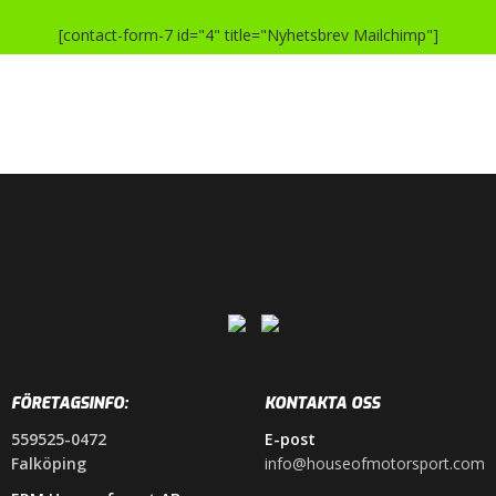
[contact-form-7 id="4" title="Nyhetsbrev Mailchimp"]
FÖRETAGSINFO:
KONTAKTA OSS
559525-0472
E-post
Falköping
info@houseofmotorsport.com