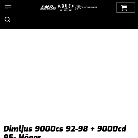
Hem
>
Produkter
>
Bilmärken
>
Saab
>
9000
>
Belysning
>
Dimljus
> Dimljus 9000cs 92-98 + 9000cd 95- Höger
Dimljus 9000cs 92-98 + 9000cd
95- Höger