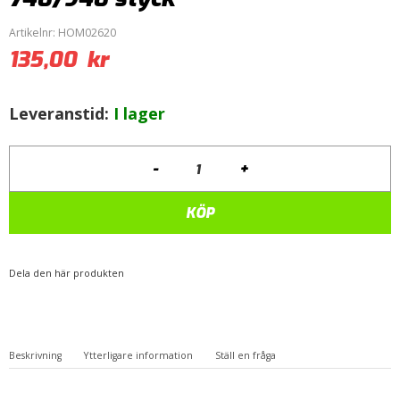
Artikelnr:
HOM02620
135,00
kr
Leveranstid:
I lager
-
+
960
Handtagskåpa
Plug
KÖP
n
Play
på
Dela den här produkten
740/940
styck
mängd
Beskrivning
Ytterligare information
Ställ en fråga