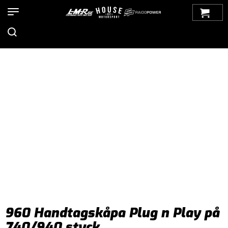
Hem
>
Produkter
>
Bilmärken
>
Volvo
>
900-Serien
>
Exteriör
>
övrigt
> 960 Handtagskåpa Plug n Play på 740/940 styck
960 Handtagskåpa Plug n Play på
740/940 styck