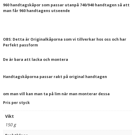
960 handtagskåpor som passar utanpå 740/940 handtagen så att
man får 960 handtagens utseende
OBS: Detta är Originalkåporna som vi tillverkar hos oss och har
Perfekt passform
De är bara att lacka och montera
Handtagskåporna passar rakt på original handtagen
om man vill kan man ta på lim när man monterar dessa
Pris per styck
Vikt
150 g