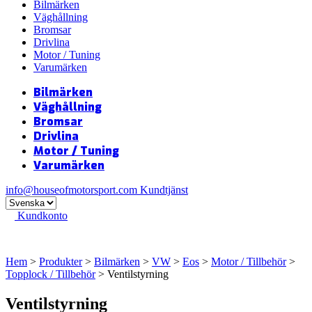
Bilmärken
Väghållning
Bromsar
Drivlina
Motor / Tuning
Varumärken
Bilmärken
Väghållning
Bromsar
Drivlina
Motor / Tuning
Varumärken
info@houseofmotorsport.com
Kundtjänst
Kundkonto
Hem
>
Produkter
>
Bilmärken
>
VW
>
Eos
>
Motor / Tillbehör
>
Topplock / Tillbehör
> Ventilstyrning
Ventilstyrning