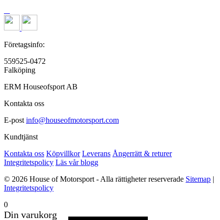
Företagsinfo:
559525-0472
Falköping
ERM Houseofsport AB
Kontakta oss
E-post
info@houseofmotorsport.com
Kundtjänst
Kontakta oss
Köpvillkor
Leverans
Ångerrätt & returer
Integritetspolicy
Läs vår blogg
© 2026 House of Motorsport - Alla rättigheter reserverade
Sitemap
|
Integritetspolicy
0
Din varukorg