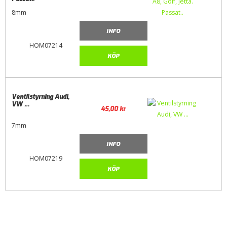
8mm
INFO
HOM07214
KÖP
Ventilstyrning Audi,
VW …
45,00
kr
7mm
INFO
HOM07219
KÖP