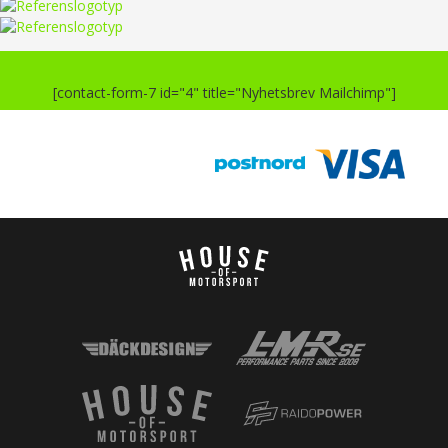
[contact-form-7 id="4" title="Nyhetsbrev Mailchimp"]