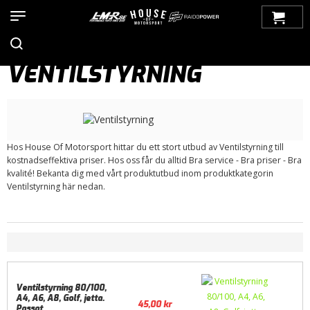
Hem
>
Produkter
>
Bilmärken
>
VW
>
Caddy
>
Caddy II (1996-
2003)
>
Motor / Tillbehör
>
Topplock / Tillbehör
> Ventilstyrning
VENTILSTYRNING
Hos House Of Motorsport hittar du ett stort utbud av Ventilstyrning till
kostnadseffektiva priser. Hos oss får du alltid Bra service - Bra priser - Bra
kvalité! Bekanta dig med vårt produktutbud inom produktkategorin
Ventilstyrning här nedan.
Ventilstyrning 80/100,
A4, A6, A8, Golf, jetta.
45,00
kr
Passat..