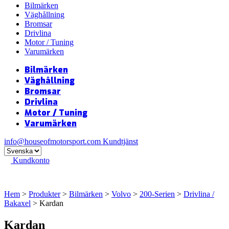
Bilmärken
Väghållning
Bromsar
Drivlina
Motor / Tuning
Varumärken
Bilmärken
Väghållning
Bromsar
Drivlina
Motor / Tuning
Varumärken
info@houseofmotorsport.com
Kundtjänst
Kundkonto
Hem
>
Produkter
>
Bilmärken
>
Volvo
>
200-Serien
>
Drivlina /
Bakaxel
> Kardan
Kardan