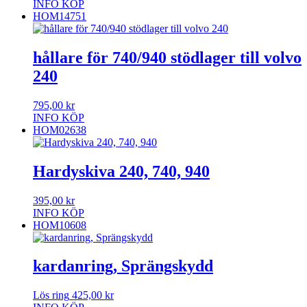
INFO
KÖP
HOM14751
hållare för 740/940 stödlager till volvo
240
795,00
kr
INFO
KÖP
HOM02638
Hardyskiva 240, 740, 940
395,00
kr
INFO
KÖP
HOM10608
kardanring, Sprängskydd
Lös ring
425,00
kr