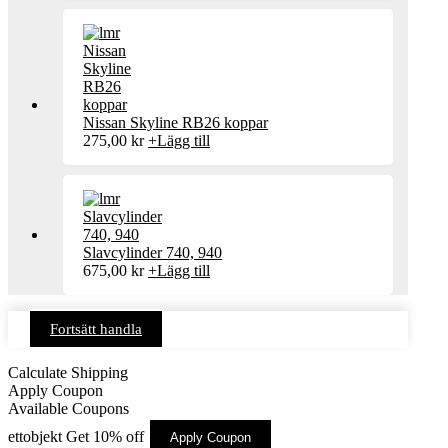
Nissan Skyline RB26 koppar
275,00
kr
+
Lägg till
Slavcylinder 740, 940
675,00
kr
+
Lägg till
Fortsätt handla
Calculate Shipping
Apply Coupon
Available Coupons
ettobjekt
Get 10% off
Apply Coupon