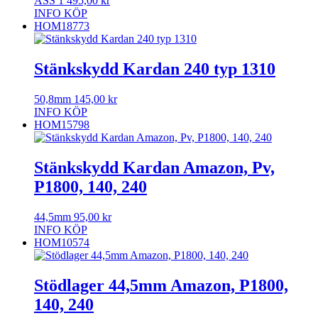
ASS
1 495,00
kr
INFO
KÖP
HOM18773
Stänkskydd Kardan 240 typ 1310
50,8mm
145,00
kr
INFO
KÖP
HOM15798
Stänkskydd Kardan Amazon, Pv,
P1800, 140, 240
44,5mm
95,00
kr
INFO
KÖP
HOM10574
Stödlager 44,5mm Amazon, P1800,
140, 240