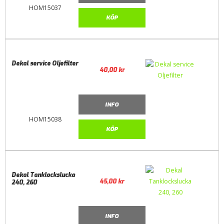
HOM15037
KÖP
Dekal service Oljefilter
40,00
kr
INFO
HOM15038
KÖP
Dekal Tanklockslucka
45,00
kr
240, 260
INFO