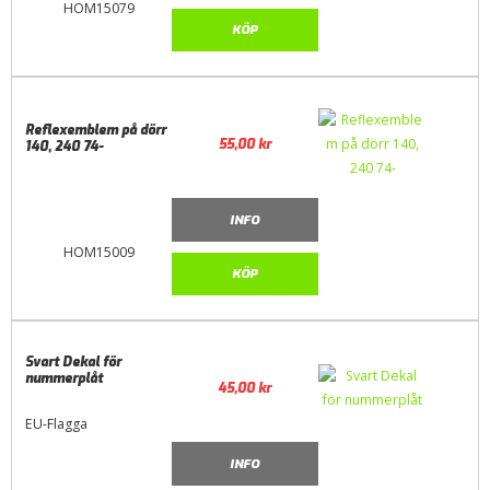
HOM15079
KÖP
Reflexemblem på dörr
55,00
kr
140, 240 74-
INFO
HOM15009
KÖP
Svart Dekal för
nummerplåt
45,00
kr
EU-Flagga
INFO