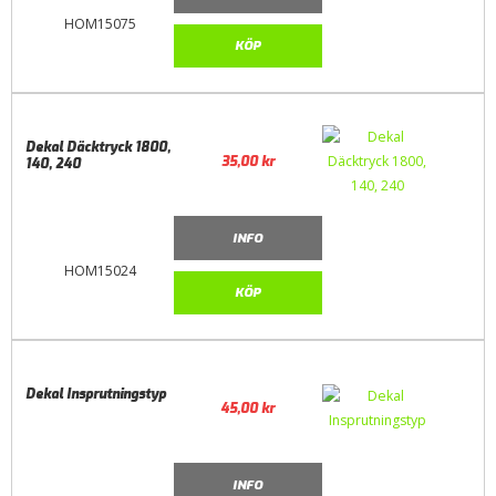
HOM15075
KÖP
Dekal Däcktryck 1800,
35,00
kr
140, 240
INFO
HOM15024
KÖP
Dekal Insprutningstyp
45,00
kr
INFO