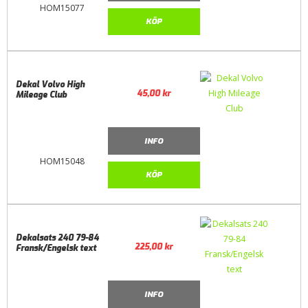
HOM15077
KÖP
Dekal Volvo High
45,00
kr
Mileage Club
INFO
HOM15048
KÖP
Dekalsats 240 79-84
225,00
kr
Fransk/Engelsk text
INFO