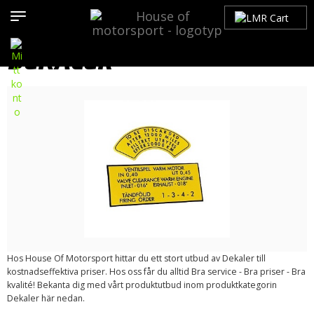
Hem
>
Produkter
>
Bilmärken
>
Volvo
>
200-Serien
> Dekaler
DEKALER
Hos House Of Motorsport hittar du ett stort utbud av Dekaler till
kostnadseffektiva priser. Hos oss får du alltid Bra service - Bra priser - Bra
kvalité! Bekanta dig med vårt produktutbud inom produktkategorin
Dekaler här nedan.