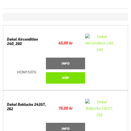
Dekal Aircondition
45,00
kr
240, 260
INFO
HOM15076
KÖP
Dekal Baklucka 242GT,
75,00
kr
262
INFO