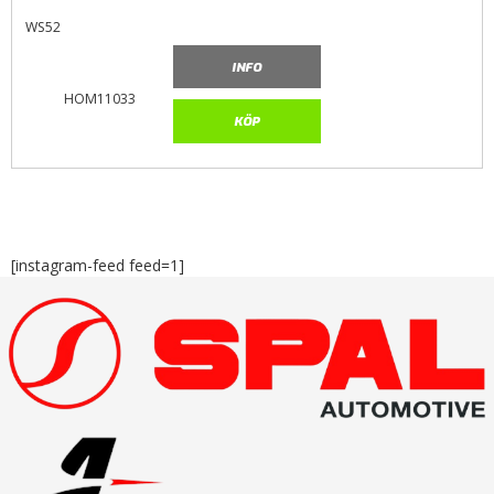
WS52
INFO
HOM11033
KÖP
[instagram-feed feed=1]