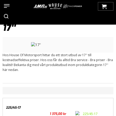
Hem
>
Produkter
>
Bilmärken
>
Volvo
>
200-Serien
>
Däck /
Fälgar
>
Sommardäck
>
Kumho
> 17''
17''
Hos House Of Motorsport hittar du ett stort utbud av 17'' till
kostnadseffektiva priser. Hos oss får du alltid Bra service - Bra priser - Bra
kvalité! Bekanta dig med vårt produktutbud inom produktkategorin 17''
här nedan.
225/45-17
1 375,00
kr