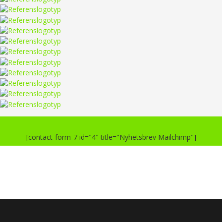
[contact-form-7 id="4" title="Nyhetsbrev Mailchimp"]