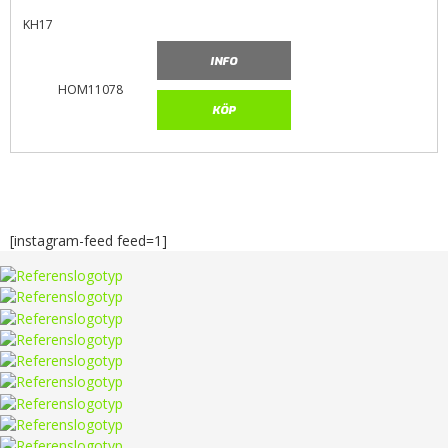
KH17
INFO
HOM11078
KÖP
[instagram-feed feed=1]