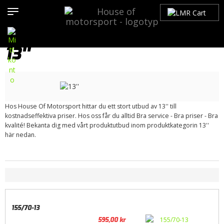
Hem
>
Produkter
>
Bilmärken
>
Volvo
>
200-Serien
>
Däck /
Fälgar
>
Sommardäck
>
Kumho
> 13''
13''
Hos House Of Motorsport hittar du ett stort utbud av 13'' till
kostnadseffektiva priser. Hos oss får du alltid Bra service - Bra priser - Bra
kvalité! Bekanta dig med vårt produktutbud inom produktkategorin 13''
här nedan.
155/70-13
595,00
kr