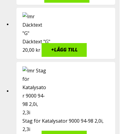
Däcktext "G"
20,00
kr
+
LÄGG TILL
Stag för Katalysator 9000 94-98 2,0i,
2,3i