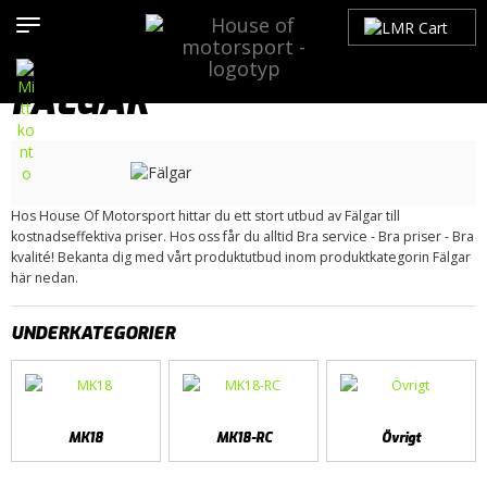
Hem
>
Produkter
>
Bilmärken
>
Volvo
>
200-Serien
>
Däck /
Fälgar
> Fälgar
FÄLGAR
Hos House Of Motorsport hittar du ett stort utbud av Fälgar till
kostnadseffektiva priser. Hos oss får du alltid Bra service - Bra priser - Bra
kvalité! Bekanta dig med vårt produktutbud inom produktkategorin Fälgar
här nedan.
UNDERKATEGORIER
MK18
MK18-RC
Övrigt