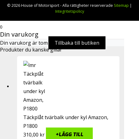
© 2026 House of Motorsport - Alla rättigheter reserverade
Sitemap
|
Integritetspolicy
0
Din varukorg
Din varukorg är tom
Tillbaka till butiken
Produkter du kanske gillar
Täckplåt tvärbalk under kyl Amazon,
P1800
310,00
kr
+
LÄGG TILL