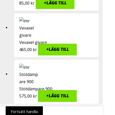
85,00
kr
+
LÄGG TILL
Vevaxel givare
465,00
kr
+
LÄGG TILL
Stötdämpare 900
575,00
kr
+
LÄGG TILL
Fortsätt handla