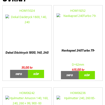
HOM15024
HOM19252
Navkapsel 240Turbo 79-
Dekal Däcktryck 1800, 140, 240
D=62mm
35,00
kr
415,00
kr
INFO
KÖP
INFO
KÖP
HOM06242
HOM06238