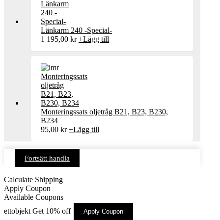
Länkarm 240 -Special-
1 195,00
kr
+
Lägg till
Monteringssats oljetråg B21, B23, B230,
B234
95,00
kr
+
Lägg till
Fortsätt handla
Calculate Shipping
Apply Coupon
Available Coupons
ettobjekt
Get 10% off
Apply Coupon