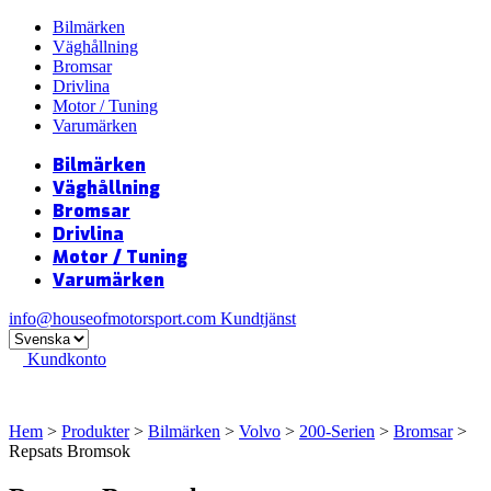
Bilmärken
Väghållning
Bromsar
Drivlina
Motor / Tuning
Varumärken
Bilmärken
Väghållning
Bromsar
Drivlina
Motor / Tuning
Varumärken
info@houseofmotorsport.com
Kundtjänst
Kundkonto
Hem
>
Produkter
>
Bilmärken
>
Volvo
>
200-Serien
>
Bromsar
>
Repsats Bromsok