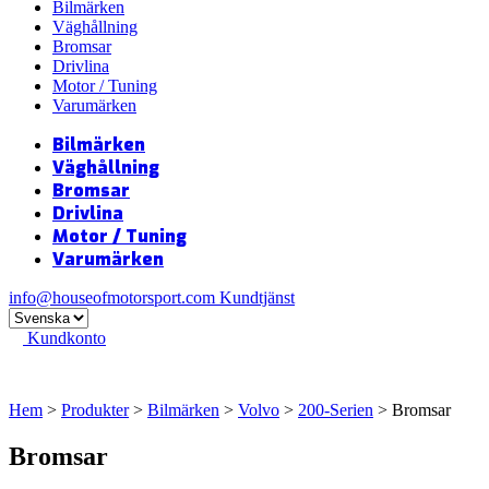
Bilmärken
Väghållning
Bromsar
Drivlina
Motor / Tuning
Varumärken
Bilmärken
Väghållning
Bromsar
Drivlina
Motor / Tuning
Varumärken
info@houseofmotorsport.com
Kundtjänst
Kundkonto
Hem
>
Produkter
>
Bilmärken
>
Volvo
>
200-Serien
> Bromsar
Bromsar