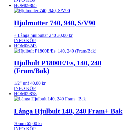
INFO
KÖP
HOM09865
Hjulmutter 740, 940, S/V90
+ Långa hjulbultar 240
30,00
kr
INFO
KÖP
HOM06243
Hjulbult P1800E/Es, 140, 240
(Fram/Bak)
1/2" unf
40,00
kr
INFO
KÖP
HOM09858
Långa Hjulbult 140, 240 Fram+ Bak
70mm
65,00
kr
INFO
KÖP