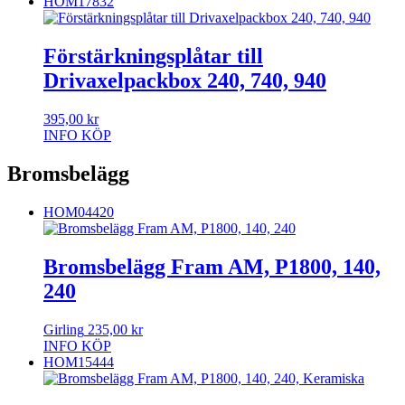
HOM17832
Förstärkningsplåtar till
Drivaxelpackbox 240, 740, 940
395,00
kr
INFO
KÖP
Bromsbelägg
HOM04420
Bromsbelägg Fram AM, P1800, 140,
240
Girling
235,00
kr
INFO
KÖP
HOM15444