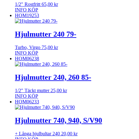
1/2" Rostfritt
65,00
kr
INFO
KÖP
HOM19253
Hjulmutter 240 79-
Turbo, Virgo
75,00
kr
INFO
KÖP
HOM06238
Hjulmutter 240, 260 85-
1/2" Täckt mutter
25,00
kr
INFO
KÖP
HOM06233
Hjulmutter 740, 940, S/V90
+ Långa hjulbultar 240
20,00
kr