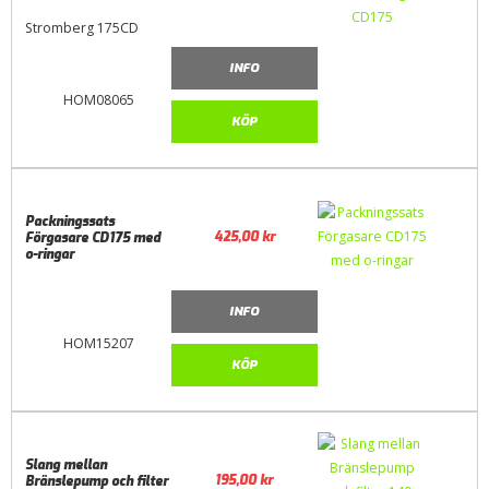
Stromberg 175CD
INFO
HOM08065
KÖP
Packningssats
425,00
kr
Förgasare CD175 med
o-ringar
INFO
HOM15207
KÖP
Slang mellan
195,00
kr
Bränslepump och filter