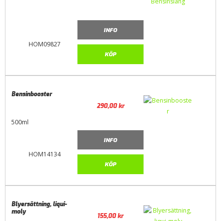
INFO
HOM09827
KÖP
Bensinbooster
290,00
kr
500ml
INFO
HOM14134
KÖP
Blyersättning, liqui-
moly
155,00
kr