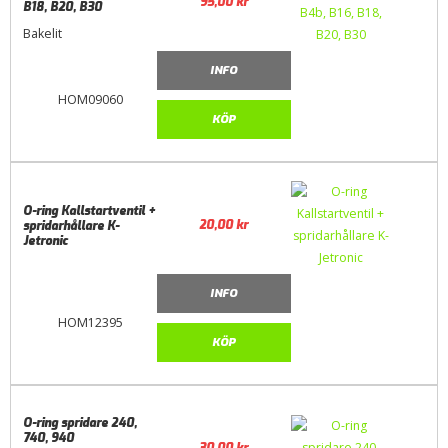
95,00
kr
B18, B20, B30
Bakelit
INFO
HOM09060
KÖP
O-ring Kallstartventil +
20,00
kr
spridarhållare K-
Jetronic
INFO
HOM12395
KÖP
O-ring spridare 240,
740, 940
30,00
kr