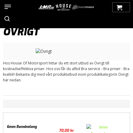
Hem
>
Produkter
>
Bilmärken
>
Volvo
>
200-Serien
>
Bränslesystem
> Övrigt
ÖVRIGT
Hos House Of Motorsport hittar du ett stort utbud av Övrigt till
kostnadseffektiva priser. Hos oss får du alltid Bra service - Bra priser - Bra
kvalité! Bekanta dig med vårt produktutbud inom produktkategorin Övrigt
här nedan.
6mm Bensinslang
70,00
kr