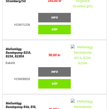
245,00
kr
Stromberg/SU
INFO
HOM15208
KÖP
Mellanlägg
Bensinpump B21A,
90,00
kr
B23A, B230A
Bakelit
INFO
HOM08858
KÖP
Mellanlägg
Bensinpump B4b, B16,