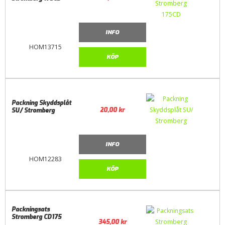
INFO
HOM13715
KÖP
Packning Skyddsplåt
20,00
kr
SU/ Stromberg
INFO
HOM12283
KÖP
Packningsats
Stromberg CD175
345,00
kr