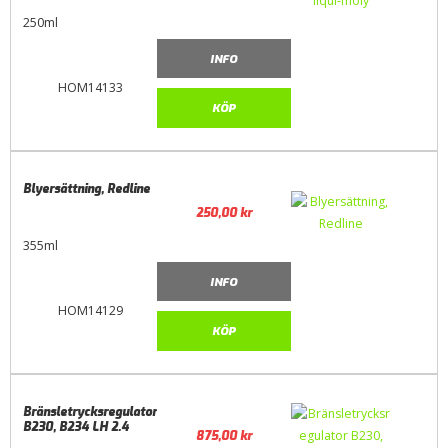
250ml
INFO
HOM14133
KÖP
Blyersättning, Redline
250,00
kr
355ml
INFO
HOM14129
KÖP
Bränsletrycksregulator
B230, B234 LH 2.4
875,00
kr