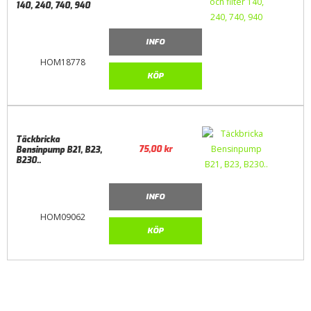
140, 240, 740, 940
INFO
HOM18778
KÖP
Täckbricka
75,00
kr
Bensinpump B21, B23,
B230..
INFO
HOM09062
KÖP