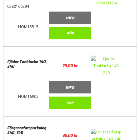
0280160294
INFO
HOM15515
KÖP
Fjäder Tanklucka 140,
75,00
kr
240
INFO
HOM16905
KÖP
Förgasarfotspackning
240, 740
35,00
kr