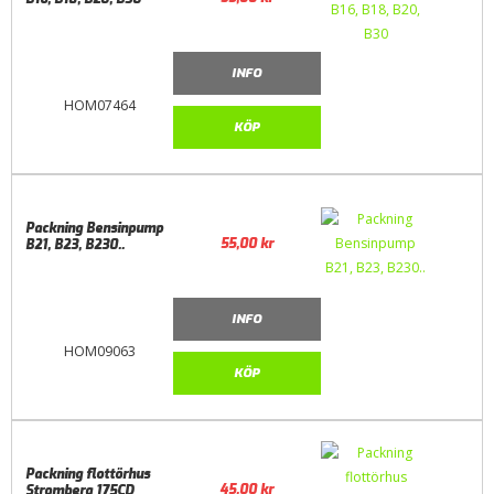
INFO
HOM07464
KÖP
Packning Bensinpump
55,00
kr
B21, B23, B230..
INFO
HOM09063
KÖP
Packning flottörhus
45,00
kr
Stromberg 175CD