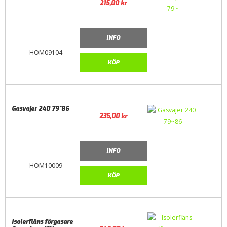
215,00
kr
INFO
HOM09104
KÖP
Gasvajer 240 79~86
235,00
kr
INFO
HOM10009
KÖP
Isolerfläns förgasare