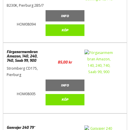
B230K, Pierburg 2B5/7
INFO
HOM08094
KÖP
Förgasarmembran
Amazon, 140, 240,
740, Saab 99, 900
85,00
kr
Stromberg CD175,
Pierburg
INFO
HOM08005
KÖP
Gasvajer 240 79~