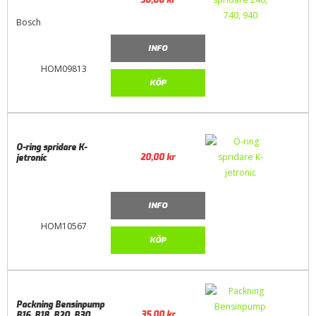
Bosch
INFO
HOM09813
KÖP
O-ring spridare K-
20,00
kr
jetronic
INFO
HOM10567
KÖP
Packning Bensinpump
35,00
kr
B16, B18, B20, B30