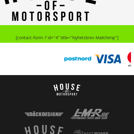
[contact-form-7 id="4" title="Nyhetsbrev Mailchimp"]