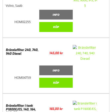
Volvo, Saab
INFO
HOM02255
KÖP
Bränslefilter 240, 740,
145,00
kr
940 Diesel
INFO
HOM04759
KÖP
Bränslefilter i tank
165,00
kr
P1800E/ES, 140, 164,