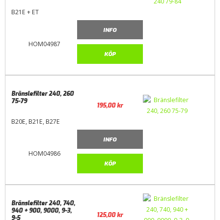
B21E + ET
INFO
HOM04987
KÖP
Bränslefilter 240, 260
75-79
195,00
kr
B20E, B21E, B27E
INFO
HOM04986
KÖP
Bränslefilter 240, 740,
940 + 900, 9000, 9-3,
125,00
kr
9-5