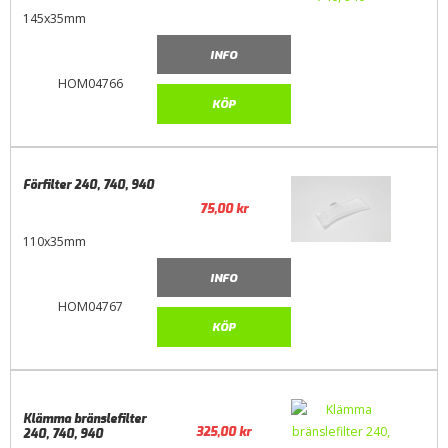
145x35mm
INFO
HOM04766
KÖP
Förfilter 240, 740, 940
75,00
kr
110x35mm
INFO
HOM04767
KÖP
Klämma bränslefilter
325,00
kr
240, 740, 940