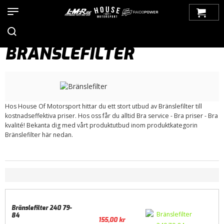
Hem
>
Produkter
>
Bilmärken
>
Volvo
>
200-Serien
>
Bränslesystem
> Bränslefilter
BRÄNSLEFILTER
Hos House Of Motorsport hittar du ett stort utbud av Bränslefilter till
kostnadseffektiva priser. Hos oss får du alltid Bra service - Bra priser - Bra
kvalité! Bekanta dig med vårt produktutbud inom produktkategorin
Bränslefilter här nedan.
Bränslefilter 240 79-
84
155,00
kr