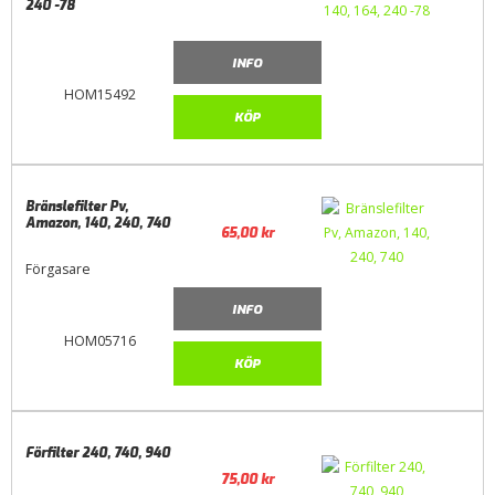
240 -78
INFO
HOM15492
KÖP
Bränslefilter Pv,
Amazon, 140, 240, 740
65,00
kr
Förgasare
INFO
HOM05716
KÖP
Förfilter 240, 740, 940
75,00
kr