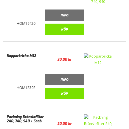
INFO
HOM19420
KÖP
Kopparbricka M12
20,00
kr
INFO
HOM12392
KÖP
Packning Bränslefilter
240, 740, 940 + Saab
20,00
kr