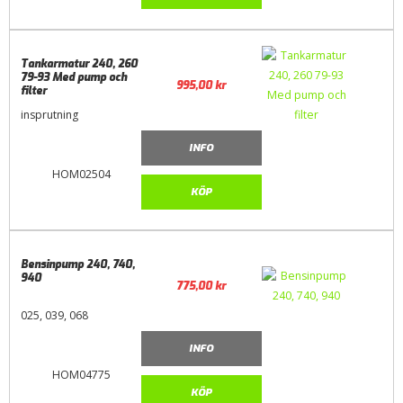
Tankarmatur 240, 260
79-93 Med pump och
995,00
kr
filter
insprutning
INFO
HOM02504
KÖP
Bensinpump 240, 740,
940
775,00
kr
025, 039, 068
INFO
HOM04775
KÖP