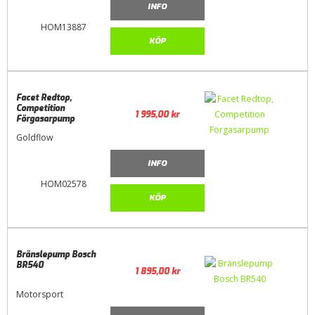
INFO
HOM13887
KÖP
Facet Redtop,
Competition
1 995,00
kr
Förgasarpump
Goldflow
INFO
HOM02578
KÖP
Bränslepump Bosch
BR540
1 895,00
kr
Motorsport