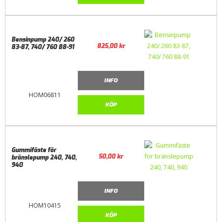
Bensinpump 240/ 260
825,00
kr
83-87, 740/ 760 88-91
INFO
HOM06811
KÖP
Gummifäste för
50,00
kr
bränslepump 240, 740,
940
INFO
HOM10415
KÖP