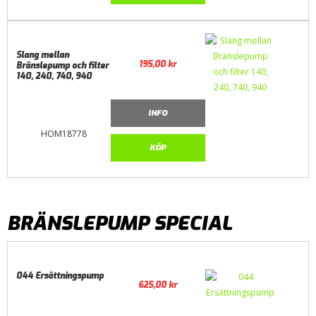
Slang mellan
195,00
kr
Bränslepump och filter
140, 240, 740, 940
INFO
HOM18778
KÖP
BRÄNSLEPUMP SPECIAL
044 Ersättningspump
625,00
kr