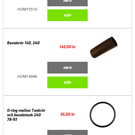
INFO
HOM15510
KÖP
Bensinrör 140, 240
145,00
kr
INFO
HOM14946
KÖP
O-ring mellan Tankrör
55,00
kr
och bensintank 240
78-93