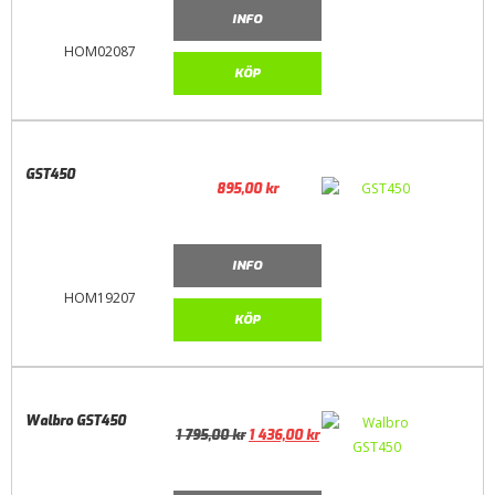
INFO
HOM02087
KÖP
GST450
895,00
kr
INFO
HOM19207
KÖP
Walbro GST450
1 795,00
kr
1 436,00
kr