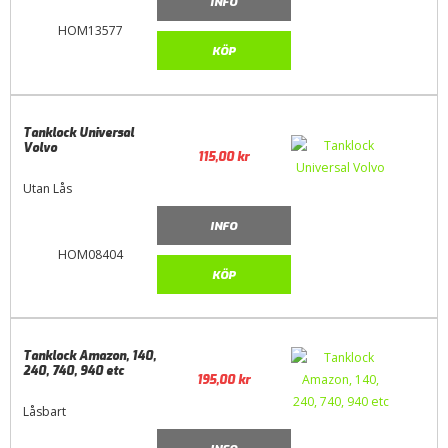
INFO
HOM13577
KÖP
Tanklock Universal
Volvo
115,00
kr
Utan Lås
INFO
HOM08404
KÖP
Tanklock Amazon, 140,
240, 740, 940 etc
195,00
kr
Låsbart