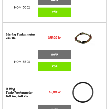
INFO
HOM15502
KÖP
Låsring Tankarmatur
195,00
kr
240 81-
INFO
HOM15508
KÖP
O-Ring
65,00
kr
Tank/Tankarmatur
140 74-, 240 75-