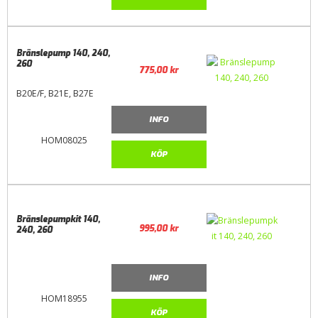
Bränslepump 140, 240,
260
775,00
kr
B20E/F, B21E, B27E
INFO
HOM08025
KÖP
Bränslepumpkit 140,
995,00
kr
240, 260
INFO
HOM18955
KÖP