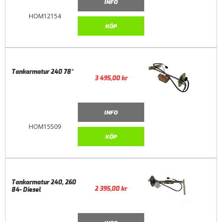
INFO
HOM12154
KÖP
Tankarmatur 240 78~
3 495,00
kr
INFO
HOM15509
KÖP
Tankarmatur 240, 260
2 395,00
kr
84- Diesel