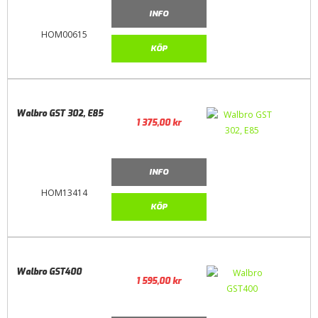
INFO
HOM00615
KÖP
Walbro GST 302, E85
1 375,00
kr
INFO
HOM13414
KÖP
Walbro GST400
1 595,00
kr