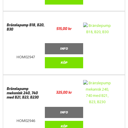
Bränslepump B18, B20,
515,00
kr
B30
INFO
HOM02947
KÖP
Bränslepump
325,00
kr
mekanisk 240, 740
med B21, B23, B230
INFO
HOM02946
KÖP