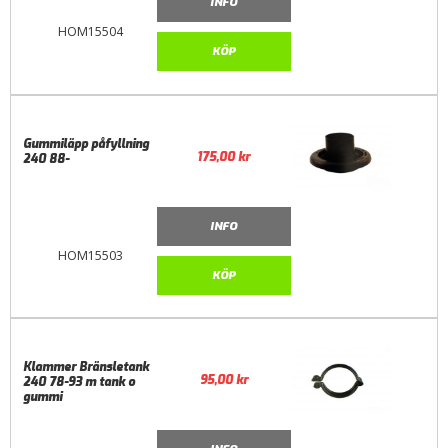
INFO
HOM15504
KÖP
Gummiläpp påfyllning
175,00
kr
240 88-
INFO
HOM15503
KÖP
Klammer Bränsletank
95,00
kr
240 78-93 m tank o
gummi