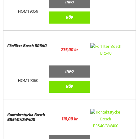
INFO
HOM19059
KÖP
Förfilter Bosch BR540
275,00
kr
INFO
HOM19060
KÖP
Kontaktstycke Bosch
110,00
kr
BR540/DW400