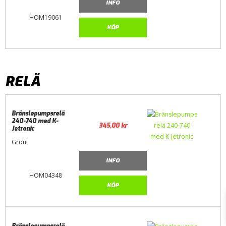
INFO
HOM19061
KÖP
RELÄ
Bränslepumpsrelä
240-740 med K-
345,00
kr
Jetronic
Grönt
INFO
HOM04348
KÖP