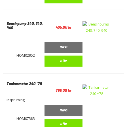
Bensinpump 240, 740,
495,00
kr
940
INFO
HOM02952
KÖP
Tankarmatur 240 ~78
795,00
kr
Insprutning
INFO
HOM07383
KÖP