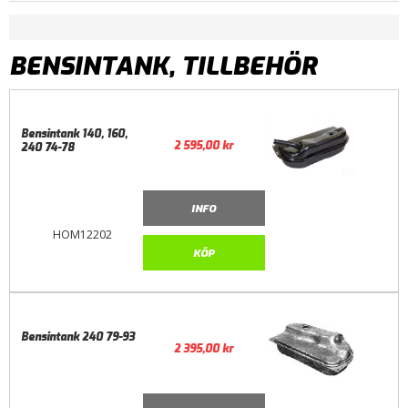
BENSINTANK, TILLBEHÖR
Bensintank 140, 160,
2 595,00
kr
240 74-78
INFO
HOM12202
KÖP
Bensintank 240 79-93
2 395,00
kr