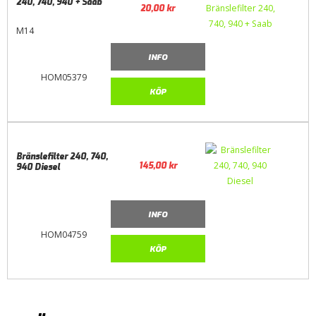
240, 740, 940 + Saab
20,00
kr
M14
INFO
HOM05379
KÖP
Bränslefilter 240, 740,
145,00
kr
940 Diesel
INFO
HOM04759
KÖP