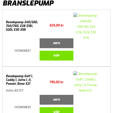
BRÄNSLEPUMP
Bensinpump 240/260,
825,00
kr
740/760, E28 518i,
520i, E30 318i
INFO
HOM06831
KÖP
Bensinpump Golf I,
Caddy I, Jetta I, II,
795,00
kr
Passat, Bmw E21
Volvo B21ET
INFO
HOM06835
KÖP