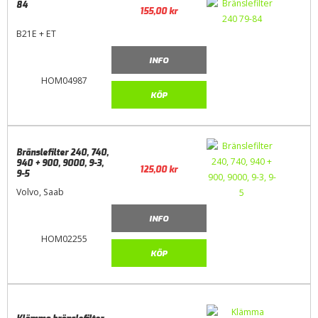
84
155,00
kr
B21E + ET
INFO
HOM04987
KÖP
Bränslefilter 240, 740,
940 + 900, 9000, 9-3,
125,00
kr
9-5
Volvo, Saab
INFO
HOM02255
KÖP