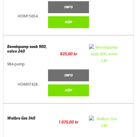
INFO
HOM15654
KÖP
Bensinpump saab 900,
volvo 240
825,00
kr
984 pump
INFO
HOM07428
KÖP
Walbro Gss 340
1 075,00
kr