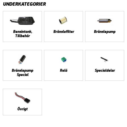
UNDERKATEGORIER
Bensintank,
Bränslefilter
Bränslepump
Tillbehör
Bränslepump
Relä
Specialdelar
Special
Övrigt