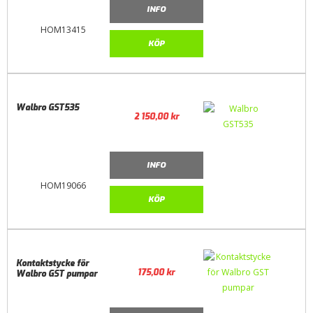
INFO
HOM13415
KÖP
Walbro GST535
2 150,00
kr
INFO
HOM19066
KÖP
Kontaktstycke för
175,00
kr
Walbro GST pumpar