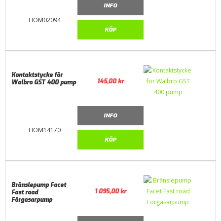
INFO
HOM02094
KÖP
Kontaktstycke för
145,00
kr
Walbro GST 400 pump
INFO
HOM14170
KÖP
Bränslepump Facet
1 095,00
kr
Fast road
Förgasarpump