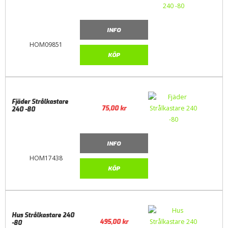
INFO
HOM09851
KÖP
Fjäder Strålkastare
75,00
kr
240 -80
INFO
HOM17438
KÖP
Hus Strålkastare 240
495,00
kr
-80