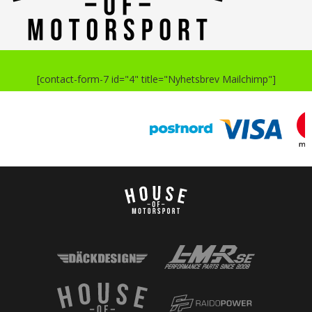
[contact-form-7 id="4" title="Nyhetsbrev Mailchimp"]