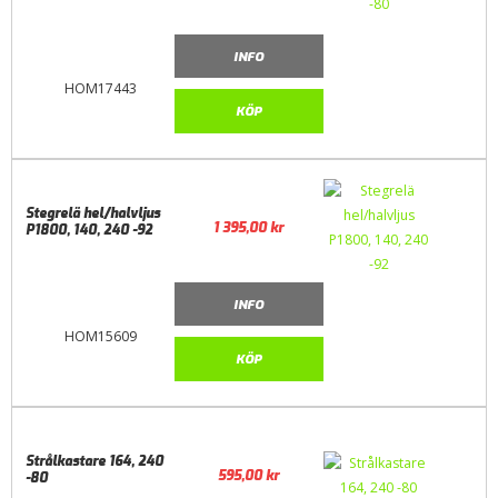
INFO
HOM17443
KÖP
Stegrelä hel/halvljus
1 395,00
kr
P1800, 140, 240 -92
INFO
HOM15609
KÖP
Strålkastare 164, 240
595,00
kr
-80