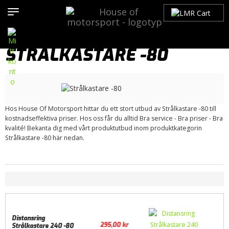
Hem
>
Produkter
>
Bilmärken
>
Volvo
>
200-Serien
>
Belysning
>
Strålkastare -80
STRÅLKASTARE -80
Hos House Of Motorsport hittar du ett stort utbud av Strålkastare -80 till
kostnadseffektiva priser. Hos oss får du alltid Bra service - Bra priser - Bra
kvalité! Bekanta dig med vårt produktutbud inom produktkategorin
Strålkastare -80 här nedan.
Distansring
295,00
kr
Strålkastare 240 -80