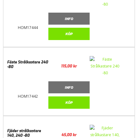
INFO
HOM17444
KÖP
Fäste Strålkastare 240
115,00
kr
-80
INFO
HOM17442
KÖP
Fjäder strålkastare
45,00
kr
140, 240 -80