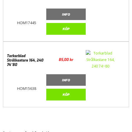
INFO
HOM17445
KÖP
Torkarblad
85,00
kr
Strålkastare 164, 240
74~80
INFO
HOM15638
KÖP