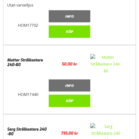
Utan varselljus
INFO
HOM17702
KÖP
Mutter Strålkastare
50,00
kr
240-80
INFO
HOM17440
KÖP
Sarg Strålkastare 240
795,00
kr
-80