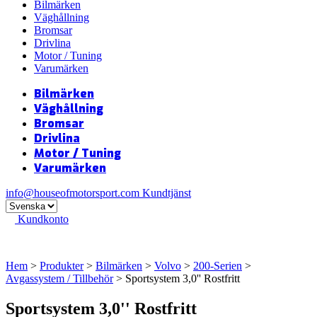
Bilmärken
Väghållning
Bromsar
Drivlina
Motor / Tuning
Varumärken
Bilmärken
Väghållning
Bromsar
Drivlina
Motor / Tuning
Varumärken
info@houseofmotorsport.com
Kundtjänst
Kundkonto
Hem
>
Produkter
>
Bilmärken
>
Volvo
>
200-Serien
>
Avgassystem / Tillbehör
> Sportsystem 3,0'' Rostfritt
Sportsystem 3,0'' Rostfritt