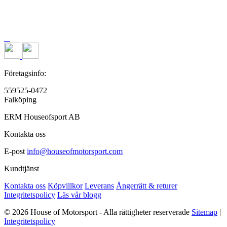
Företagsinfo:
559525-0472
Falköping
ERM Houseofsport AB
Kontakta oss
E-post
info@houseofmotorsport.com
Kundtjänst
Kontakta oss
Köpvillkor
Leverans
Ångerrätt & returer
Integritetspolicy
Läs vår blogg
© 2026 House of Motorsport - Alla rättigheter reserverade
Sitemap
|
Integritetspolicy