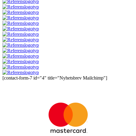
[contact-form-7 id="4" title="Nyhetsbrev Mailchimp"]