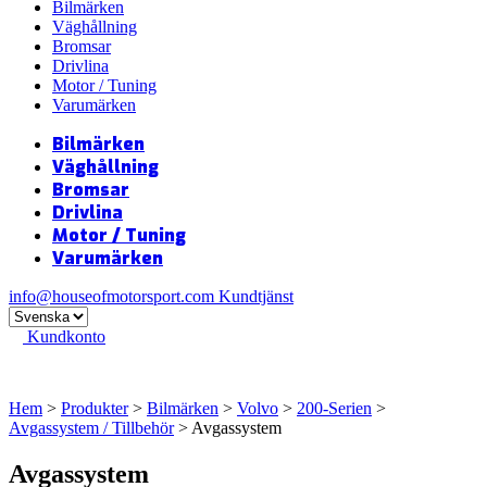
Bilmärken
Väghållning
Bromsar
Drivlina
Motor / Tuning
Varumärken
Bilmärken
Väghållning
Bromsar
Drivlina
Motor / Tuning
Varumärken
info@houseofmotorsport.com
Kundtjänst
Kundkonto
Hem
>
Produkter
>
Bilmärken
>
Volvo
>
200-Serien
>
Avgassystem / Tillbehör
> Avgassystem
Avgassystem