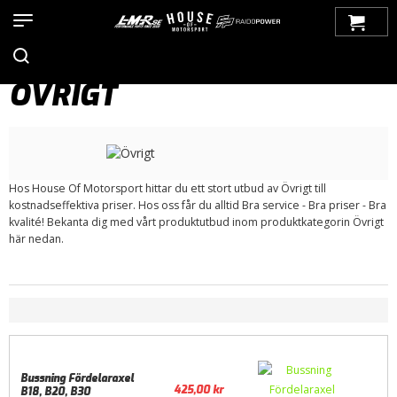
Hem
>
Produkter
>
Bilmärken
>
Volvo
>
100-Serien
>
Tändsystem
> Övrigt
ÖVRIGT
Hos House Of Motorsport hittar du ett stort utbud av Övrigt till
kostnadseffektiva priser. Hos oss får du alltid Bra service - Bra priser - Bra
kvalité! Bekanta dig med vårt produktutbud inom produktkategorin Övrigt
här nedan.
Bussning Fördelaraxel
425,00
kr
B18, B20, B30