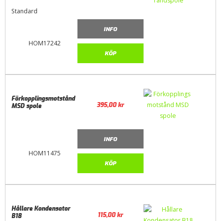
Standard
INFO
HOM17242
KÖP
Förkopplingsmotstånd
395,00
kr
MSD spole
INFO
HOM11475
KÖP
Hållare Kondensator
115,00
kr
B18