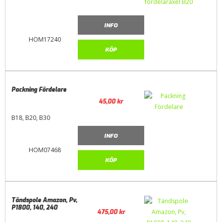
INFO
HOM17240
KÖP
Packning Fördelare
45,00
kr
B18, B20, B30
INFO
HOM07468
KÖP
Tändspole Amazon, Pv,
P1800, 140, 240
475,00
kr