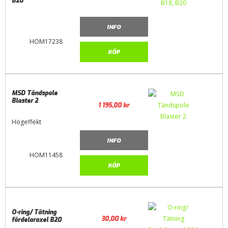
B20
INFO
HOM17238
KÖP
MSD Tändspole
Blaster 2
1 195,00
kr
Högeffekt
INFO
HOM11458
KÖP
O-ring/ Tätning
30,00
kr
fördelaraxel B20