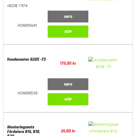
+B20E 1974
INFO
HOM05641
KÖP
Kondensator B20E -73
175,00
kr
INFO
HOM06539
KÖP
Monteringssats
25,00
kr
Fördelare B16, B18,