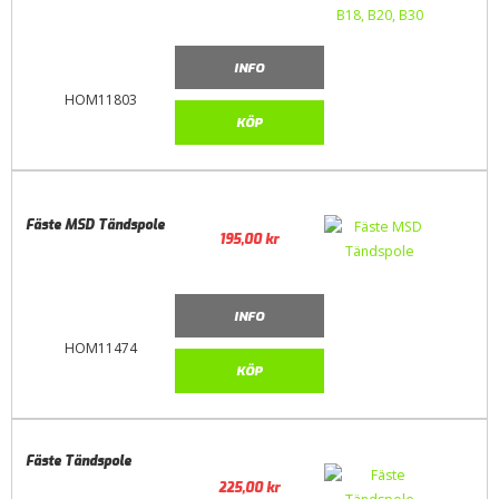
INFO
HOM11803
KÖP
Fäste MSD Tändspole
195,00
kr
INFO
HOM11474
KÖP
Fäste Tändspole
225,00
kr