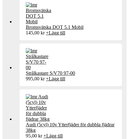
Bromsvätska DOT 5.1 Mobil
145,00
kr
+
Lägg till
Strålkastare S/V70 97-00
995,00
kr
+
Lägg till
Audi (5cyl) 10v Ytterfjäder för dubbla fjädrar
38kg
95,00
kr
+
Lägg till