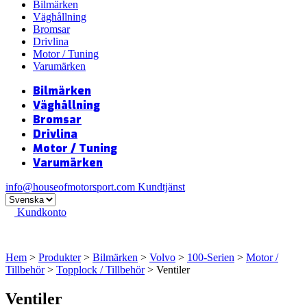
Bilmärken
Väghållning
Bromsar
Drivlina
Motor / Tuning
Varumärken
Bilmärken
Väghållning
Bromsar
Drivlina
Motor / Tuning
Varumärken
info@houseofmotorsport.com
Kundtjänst
Kundkonto
Hem
>
Produkter
>
Bilmärken
>
Volvo
>
100-Serien
>
Motor /
Tillbehör
>
Topplock / Tillbehör
> Ventiler
Ventiler