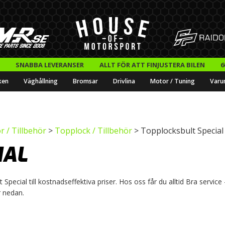
SNABBA LEVERANSER
ALLT FÖR ATT FINJUSTERA BILEN
6
ken
Väghållning
Bromsar
Drivlina
Motor / Tuning
Varu
 / Tillbehör
>
Topplock / Tillbehör
> Topplocksbult Special
IAL
ecial till kostnadseffektiva priser. Hos oss får du alltid Bra service 
r nedan.