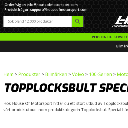
Orderfrågor: info@houseofmotorsport.com
Produktfrågor: support@houseofmotorsport.com
PERSONLIG SERVICE
Bilmär
Hem
>
Produkter
>
Bilmärken
>
Volvo
>
100-Serien
>
Motor
TOPPLOCKSBULT SPEC
Hos House Of Motorsport hittar du ett stort utbud av Topplocksbult Sp
vårt produktutbud inom produktkategorin Topplocksbult Special hä