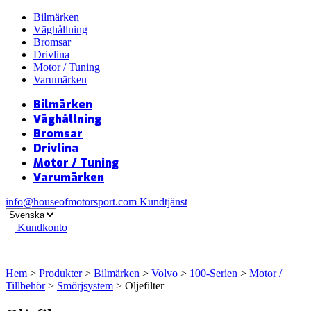
Bilmärken
Väghållning
Bromsar
Drivlina
Motor / Tuning
Varumärken
Bilmärken
Väghållning
Bromsar
Drivlina
Motor / Tuning
Varumärken
info@houseofmotorsport.com
Kundtjänst
Kundkonto
Hem
>
Produkter
>
Bilmärken
>
Volvo
>
100-Serien
>
Motor /
Tillbehör
>
Smörjsystem
> Oljefilter