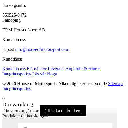
Företagsinfo:
559525-0472
Falköping
ERM Houseofsport AB
Kontakta oss
E-post
info@houseofmotorsport.com
Kundtjänst
Kontakta oss
Köpvillkor
Leverans
Ångerrätt & returer
Integritetspolicy
Läs vår blogg
© 2026 House of Motorsport - Alla rättigheter reserverade
Sitemap
|
Integritetspolicy
0
Din varukorg
Din varukorg är tom
Tillbaka till butiken
Produkter du kanske gillar