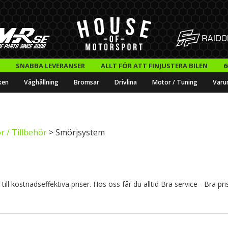
SNABBA LEVERANSER
ALLT FÖR ATT FINJUSTERA BILEN
6
ken
Väghållning
Bromsar
Drivlina
Motor / Tuning
Varu
 / Tillbehör
> Smörjsystem
l kostnadseffektiva priser. Hos oss får du alltid Bra service - Bra pri