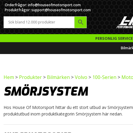
Orderfrågor: info@houseofmotorsport.com
Produktfrågor: support@houseofmotorsport.com
PERSONLIG SERVICE
Bilmär
Hem
>
Produkter
>
Bilmärken
>
Volvo
>
100-Serien
>
Motor
SMÖRJSYSTEM
Hos House Of Motorsport hittar du ett stort utbud av Smörjsystem til
produktutbud inom produktkategorin Smörjsystem här nedan.