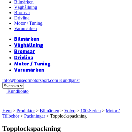
Bilmärken
Väghållning
Bromsar
Drivlina
Motor / Tuning
Varumärken
Bilmärken
Väghållning
Bromsar
Drivlina
Motor / Tuning
Varumärken
info@houseofmotorsport.com
Kundtjänst
Kundkonto
Hem
>
Produkter
>
Bilmärken
>
Volvo
>
100-Serien
>
Motor /
Tillbehör
>
Packningar
> Topplockspackning
Topplockspackning