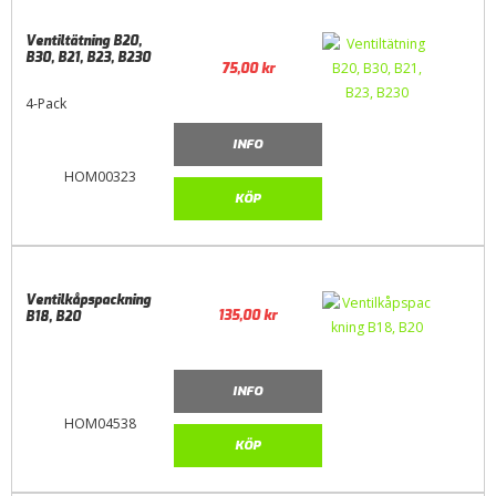
Ventiltätning B20,
B30, B21, B23, B230
75,00
kr
4-Pack
INFO
HOM00323
KÖP
Ventilkåpspackning
135,00
kr
B18, B20
INFO
HOM04538
KÖP