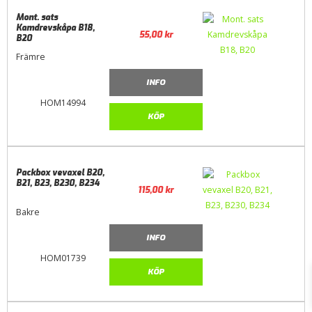
Mont. sats
Kamdrevskåpa B18,
55,00
kr
B20
Främre
INFO
HOM14994
KÖP
Packbox vevaxel B20,
B21, B23, B230, B234
115,00
kr
Bakre
INFO
HOM01739
KÖP