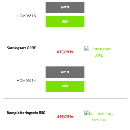
INFO
HOM06516
KÖP
Sotningsats B30E
875,00
kr
INFO
HOM06514
KÖP
Kompletteringsats B30
495,00
kr