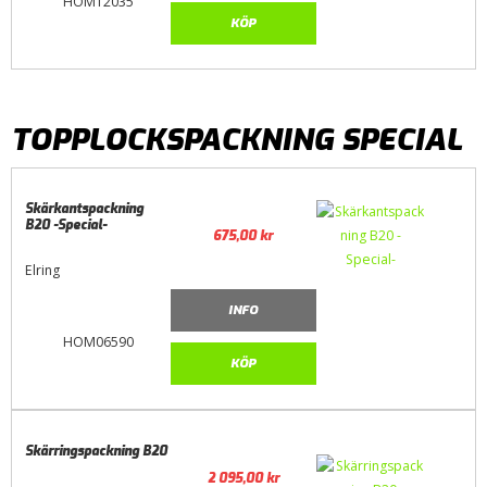
HOM12035
KÖP
TOPPLOCKSPACKNING SPECIAL
Skärkantspackning
B20 -Special-
675,00
kr
Elring
INFO
HOM06590
KÖP
Skärringspackning B20
2 095,00
kr