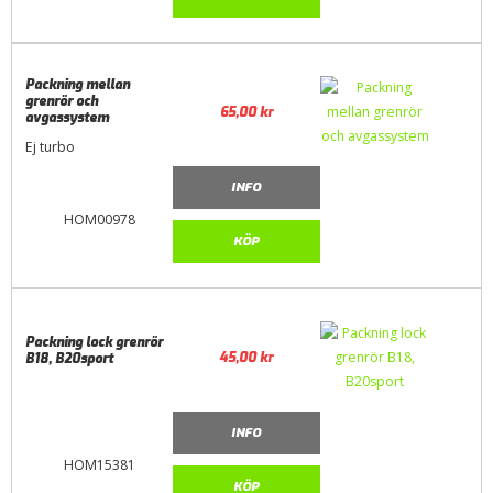
Packning mellan
grenrör och
65,00
kr
avgassystem
Ej turbo
INFO
HOM00978
KÖP
Packning lock grenrör
45,00
kr
B18, B20sport
INFO
HOM15381
KÖP