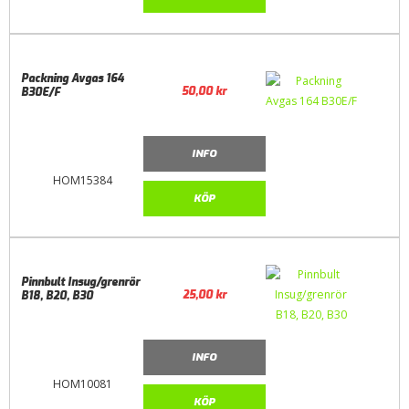
Packning Avgas 164
50,00
kr
B30E/F
INFO
HOM15384
KÖP
Pinnbult Insug/grenrör
25,00
kr
B18, B20, B30
INFO
HOM10081
KÖP