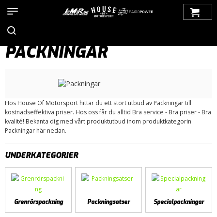
Hem
>
Produkter
>
Bilmärken
>
Volvo
>
100-Serien
>
Motor /
Tillbehör
> Packningar
PACKNINGAR
Hos House Of Motorsport hittar du ett stort utbud av Packningar till
kostnadseffektiva priser. Hos oss får du alltid Bra service - Bra priser - Bra
kvalité! Bekanta dig med vårt produktutbud inom produktkategorin
Packningar här nedan.
UNDERKATEGORIER
Grenrörspackning
Packningsatser
Specialpackningar