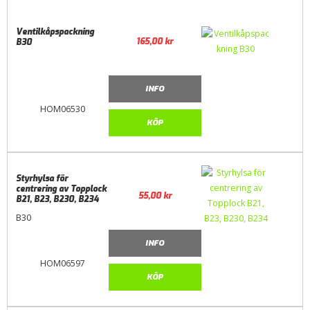
Ventilkåpspackning
165,00
kr
B30
INFO
HOM06530
KÖP
Styrhylsa för
centrering av Topplock
55,00
kr
B21, B23, B230, B234
B30
INFO
HOM06597
KÖP