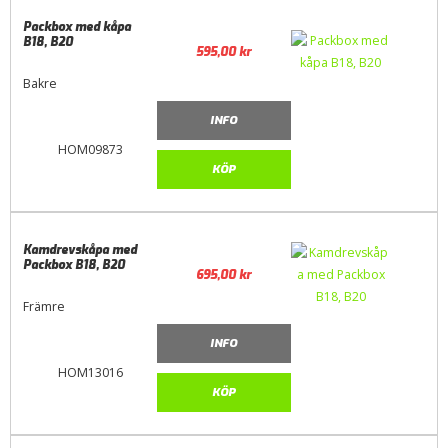
Packbox med kåpa
B18, B20
595,00
kr
Bakre
INFO
HOM09873
KÖP
Kamdrevskåpa med
Packbox B18, B20
695,00
kr
Främre
INFO
HOM13016
KÖP