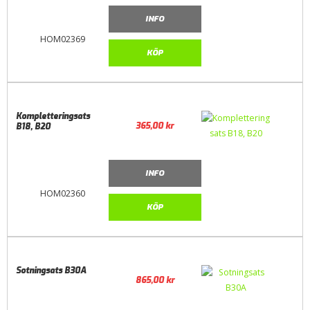
INFO
HOM02369
KÖP
Kompletteringsats
365,00
kr
B18, B20
INFO
HOM02360
KÖP
Sotningsats B30A
865,00
kr