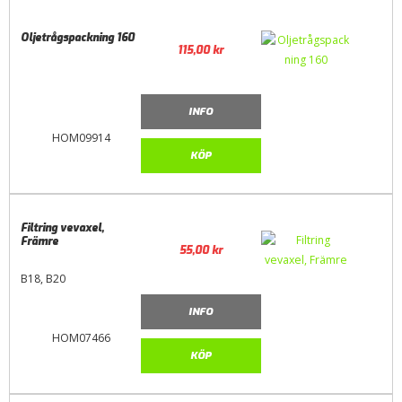
Oljetrågspackning 160
115,00
kr
INFO
HOM09914
KÖP
Filtring vevaxel,
Främre
55,00
kr
B18, B20
INFO
HOM07466
KÖP