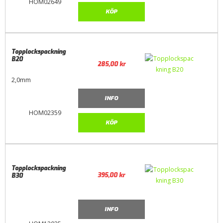
HOM02649
KÖP
Topplockspackning
B20
285,00
kr
2,0mm
INFO
HOM02359
KÖP
Topplockspackning
395,00
kr
B30
INFO