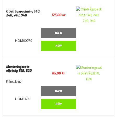
Oljetrågspackning 140,
125,00
kr
240, 740, 940
INFO
HOM00970
KÖP
Monteringssats
oljetråg B18, B20
85,00
kr
Flänsskruv
INFO
HOM14991
KÖP