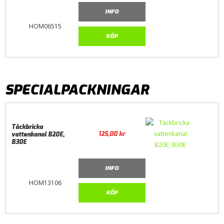
INFO
HOM06515
KÖP
SPECIALPACKNINGAR
Täckbricka
125,00
kr
vattenkanal B20E,
B30E
INFO
HOM13106
KÖP