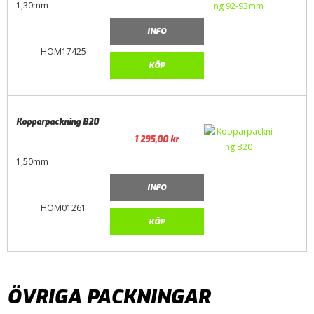
1,30mm
INFO
HOM17425
KÖP
Kopparpackning B20
1 295,00
kr
1,50mm
INFO
HOM01261
KÖP
ÖVRIGA PACKNINGAR