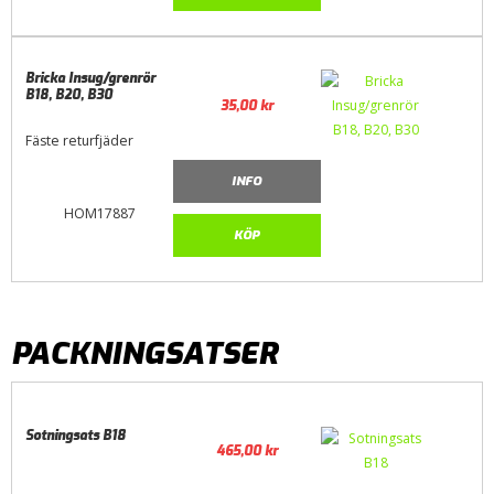
Bricka Insug/grenrör
B18, B20, B30
35,00
kr
Fäste returfjäder
INFO
HOM17887
KÖP
PACKNINGSATSER
Sotningsats B18
465,00
kr