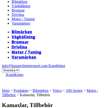
Bilmärken
Väghållning
Bromsar
Drivlina
Motor / Tuning
Varumärken
Bilmärken
Väghållning
Bromsar
Drivlina
Motor / Tuning
Varumärken
info@houseofmotorsport.com
Kundtjänst
Kundkonto
Hem
>
Produkter
>
Bilmärken
>
Volvo
>
100-Serien
>
Motor /
Tillbehör
> Kamaxlar, Tillbehör
Kamaxlar, Tillbehör