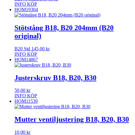
INFO
KÖP
HOM19304
Stötstång B18, B20 204mm (B20
original)
B20 Std
145,00
kr
INFO
KÖP
HOM14867
Justerskruv B18, B20, B30
50,00
kr
INFO
KÖP
HOM11539
Mutter ventiljustering B18, B20, B30
10,00
kr