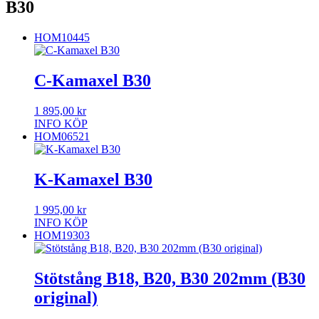
B30
HOM10445
C-Kamaxel B30
1 895,00
kr
INFO
KÖP
HOM06521
K-Kamaxel B30
1 995,00
kr
INFO
KÖP
HOM19303
Stötstång B18, B20, B30 202mm (B30
original)