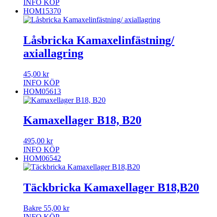
INFO
KÖP
HOM15370
Låsbricka Kamaxelinfästning/
axiallagring
45,00
kr
INFO
KÖP
HOM05613
Kamaxellager B18, B20
495,00
kr
INFO
KÖP
HOM06542
Täckbricka Kamaxellager B18,B20
Bakre
55,00
kr
INFO
KÖP