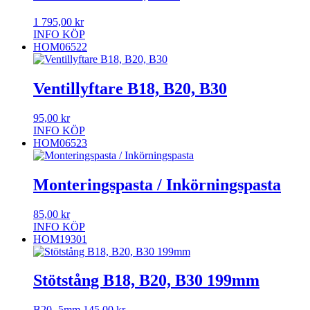
1 795,00
kr
INFO
KÖP
HOM06522
Ventillyftare B18, B20, B30
95,00
kr
INFO
KÖP
HOM06523
Monteringspasta / Inkörningspasta
85,00
kr
INFO
KÖP
HOM19301
Stötstång B18, B20, B30 199mm
B20 -5mm
145,00
kr