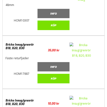
48mm
INFO
HOM10307
KÖP
Bricka Insug/grenrör
B18, B20, B30
35,00
kr
Fäste returfjäder
INFO
HOM17887
KÖP
Bricka Insug/grenrör
10,00
kr
B18, B20, B30