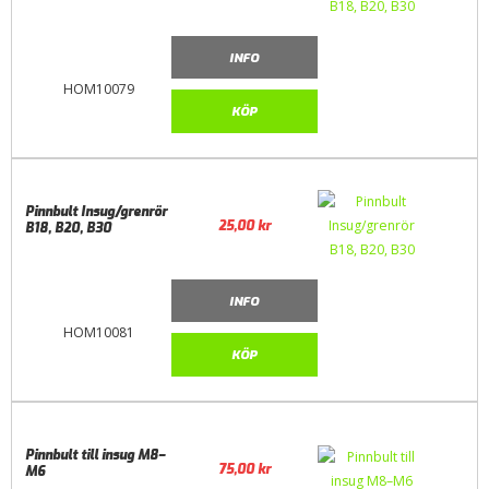
INFO
HOM10079
KÖP
Pinnbult Insug/grenrör
25,00
kr
B18, B20, B30
INFO
HOM10081
KÖP
Pinnbult till insug M8–
75,00
kr
M6