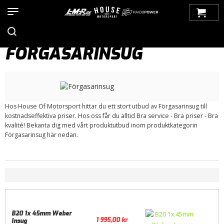
Hem
>
Produkter
>
Bilmärken
>
Volvo
>
100-Serien
>
Motor /
Tillbehör
>
Insug/ Plenum
> Förgasarinsug
FÖRGASARINSUG
Hos House Of Motorsport hittar du ett stort utbud av Förgasarinsug till
kostnadseffektiva priser. Hos oss får du alltid Bra service - Bra priser - Bra
kvalité! Bekanta dig med vårt produktutbud inom produktkategorin
Förgasarinsug här nedan.
B20 1x 45mm Weber
1 995,00
kr
Insug