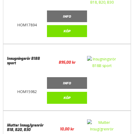
INFO
HOM17894
KÖP
Insugningsrör B18B
895,00
kr
sport
INFO
HOM15982
KÖP
Mutter Insug/grenrör
10,00
kr
B18, B20, B30