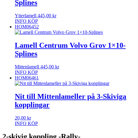
Splines
Ytterlamell
445,00
kr
INFO
KÖP
HOM06452
Lamell Centrum Volvo Grov 1×10-
Splines
Mittenlamell
445,00
kr
INFO
KÖP
HOM06461
Nit till Mittenlameller på 3-Skiviga
kopplingar
20,00
kr
INFO
KÖP
2-skivig koppling -Rally-