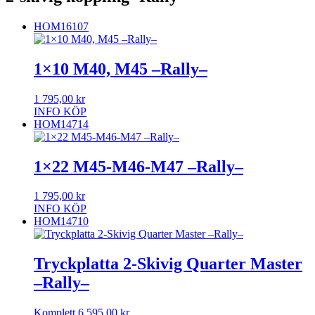
HOM16107
1×10 M40, M45 –Rally–
1 795,00
kr
INFO
KÖP
HOM14714
1×22 M45-M46-M47 –Rally–
1 795,00
kr
INFO
KÖP
HOM14710
Tryckplatta 2-Skivig Quarter Master
–Rally–
Komplett
6 595,00
kr