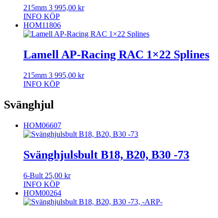
215mm
3 995,00
kr
INFO
KÖP
HOM11806
Lamell AP-Racing RAC 1×22 Splines
215mm
3 995,00
kr
INFO
KÖP
Svänghjul
HOM06607
Svänghjulsbult B18, B20, B30 -73
6-Bult
25,00
kr
INFO
KÖP
HOM00264