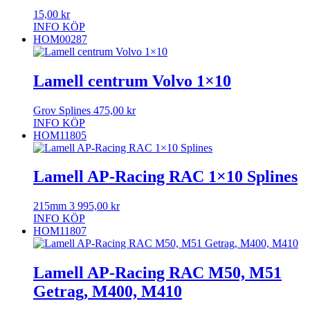
15,00
kr
INFO
KÖP
HOM00287
Lamell centrum Volvo 1×10
Grov Splines
475,00
kr
INFO
KÖP
HOM11805
Lamell AP-Racing RAC 1×10 Splines
215mm
3 995,00
kr
INFO
KÖP
HOM11807
Lamell AP-Racing RAC M50, M51
Getrag, M400, M410