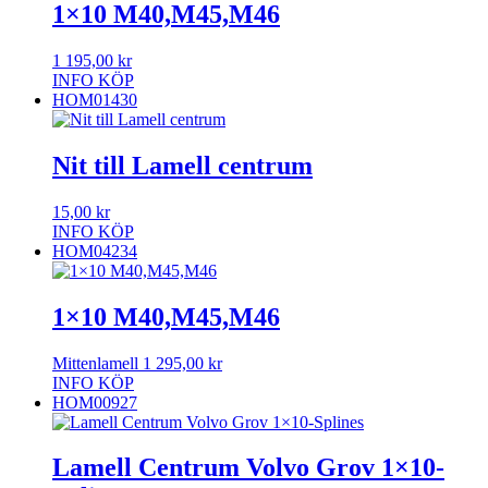
1×10 M40,M45,M46
1 195,00
kr
INFO
KÖP
HOM01430
Nit till Lamell centrum
15,00
kr
INFO
KÖP
HOM04234
1×10 M40,M45,M46
Mittenlamell
1 295,00
kr
INFO
KÖP
HOM00927
Lamell Centrum Volvo Grov 1×10-