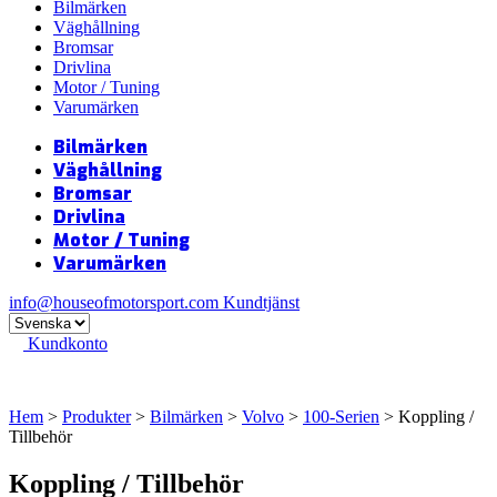
Bilmärken
Väghållning
Bromsar
Drivlina
Motor / Tuning
Varumärken
Bilmärken
Väghållning
Bromsar
Drivlina
Motor / Tuning
Varumärken
info@houseofmotorsport.com
Kundtjänst
Kundkonto
Hem
>
Produkter
>
Bilmärken
>
Volvo
>
100-Serien
> Koppling /
Tillbehör
Koppling / Tillbehör