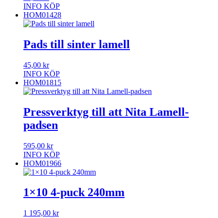
INFO
KÖP
HOM01428
Pads till sinter lamell
45,00
kr
INFO
KÖP
HOM01815
Pressverktyg till att Nita Lamell-
padsen
595,00
kr
INFO
KÖP
HOM01966
1×10 4-puck 240mm
1 195,00
kr