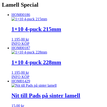
Lamell Special
HOM00186
1×10 4-puck 215mm
1 195,00
kr
INFO
KÖP
HOM00187
1×10 4-puck 228mm
1 195,00
kr
INFO
KÖP
HOM01429
Nit till Pads på sinter lamell
15,00
kr