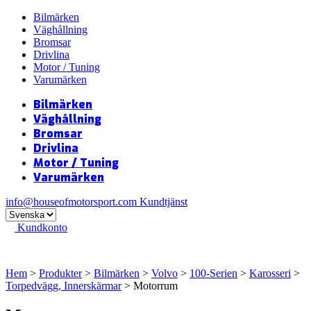
Bilmärken
Väghållning
Bromsar
Drivlina
Motor / Tuning
Varumärken
Bilmärken
Väghållning
Bromsar
Drivlina
Motor / Tuning
Varumärken
info@houseofmotorsport.com
Kundtjänst
Kundkonto
Hem
>
Produkter
>
Bilmärken
>
Volvo
>
100-Serien
>
Karosseri
>
Torpedvägg, Innerskärmar
> Motorrum