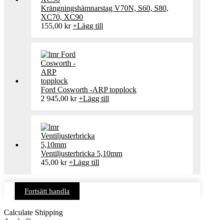
Krängningshämnarstag V70N, S60, S80,
XC70, XC90
155,00
kr
+
Lägg till
Ford Cosworth -ARP topplock
2 945,00
kr
+
Lägg till
Ventiljusterbricka 5,10mm
45,00
kr
+
Lägg till
Fortsätt handla
Calculate Shipping