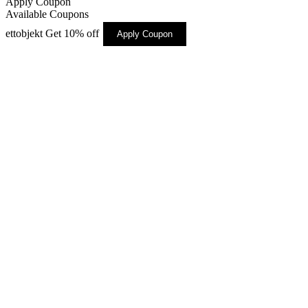
Apply Coupon
Available Coupons
ettobjekt
Get 10% off
Apply Coupon