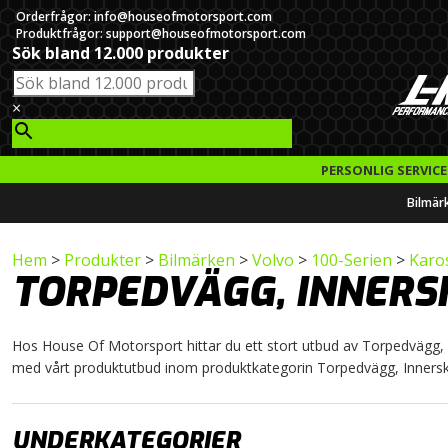
Orderfrågor: info@houseofmotorsport.com
Produktfrågor: support@houseofmotorsport.com
Sök bland 12.000 produkter
×
PERSONLIG SERVICE
Bilmär
Hem
>
Produkter
>
Bilmärken
>
Volvo
>
100-Serien
>
Karo
TORPEDVÄGG, INNER
Hos House Of Motorsport hittar du ett stort utbud av Torpedvägg, Inn
med vårt produktutbud inom produktkategorin Torpedvägg, Inners
UNDERKATEGORIER