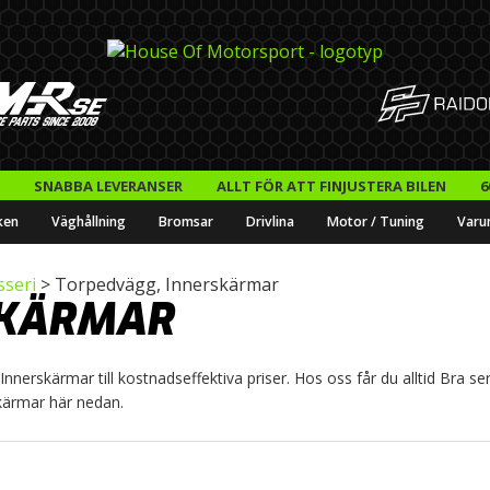
SNABBA LEVERANSER
ALLT FÖR ATT FINJUSTERA BILEN
6
ken
Väghållning
Bromsar
Drivlina
Motor / Tuning
Varu
sseri
> Torpedvägg, Innerskärmar
SKÄRMAR
erskärmar till kostnadseffektiva priser. Hos oss får du alltid Bra serv
kärmar här nedan.