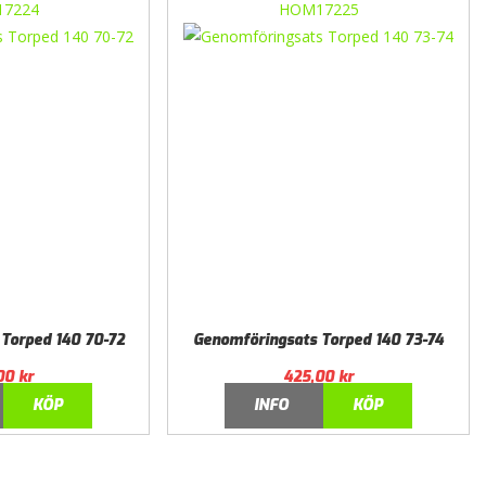
7224
HOM17225
Torped 140 70-72
Genomföringsats Torped 140 73-74
00
kr
425,00
kr
KÖP
INFO
KÖP