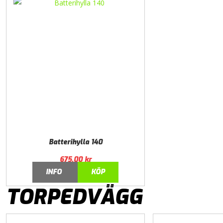
Batterihylla 140
675,00
kr
INFO
KÖP
TORPEDVÄGG