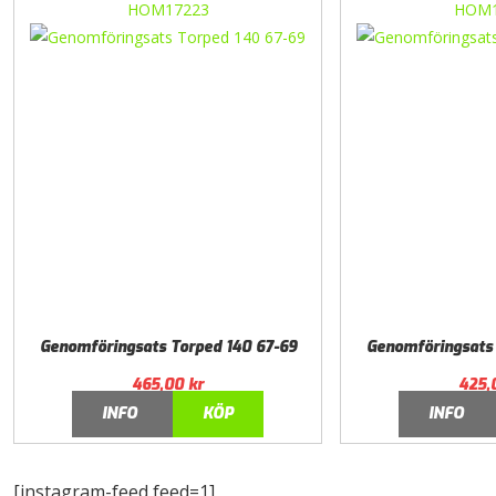
HOM17223
HOM1
Genomföringsats Torped 140 67-69
Genomföringsats 
465,00
kr
425,
INFO
KÖP
INFO
[instagram-feed feed=1]