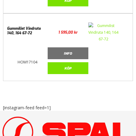
KÖP
Gummilist Vindruta
1 595,00
kr
140, 164 67-72
INFO
HOM17104
KÖP
[instagram-feed feed=1]