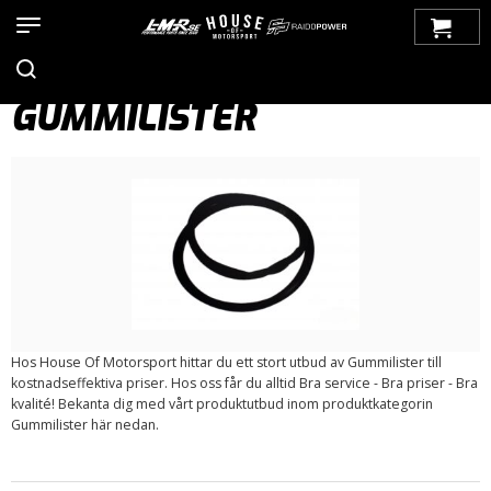
Hem
>
Produkter
>
Bilmärken
>
Volvo
>
100-Serien
>
Karosseri
>
Rutor/Gummilister
> Gummilister
GUMMILISTER
Hos House Of Motorsport hittar du ett stort utbud av Gummilister till
kostnadseffektiva priser. Hos oss får du alltid Bra service - Bra priser - Bra
kvalité! Bekanta dig med vårt produktutbud inom produktkategorin
Gummilister här nedan.