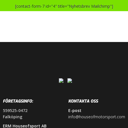
[contact-form-7 id="4" title="Nyhetsbrev Mailchimp"]
FÖRETAGSINFO:
KONTAKTA OSS
559525-0472
E-post
Falköping
info@houseofmotorsport.com
ERM Houseofsport AB