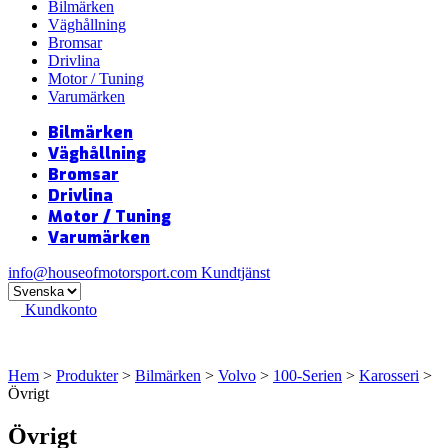
Bilmärken
Väghållning
Bromsar
Drivlina
Motor / Tuning
Varumärken
Bilmärken
Väghållning
Bromsar
Drivlina
Motor / Tuning
Varumärken
info@houseofmotorsport.com
Kundtjänst
Kundkonto
Hem
>
Produkter
>
Bilmärken
>
Volvo
>
100-Serien
>
Karosseri
>
Övrigt
Övrigt