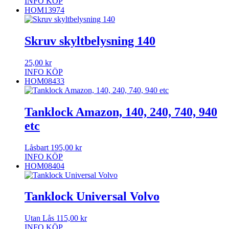
INFO
KÖP
HOM13974
Skruv skyltbelysning 140
25,00
kr
INFO
KÖP
HOM08433
Tanklock Amazon, 140, 240, 740, 940
etc
Låsbart
195,00
kr
INFO
KÖP
HOM08404
Tanklock Universal Volvo
Utan Lås
115,00
kr
INFO
KÖP