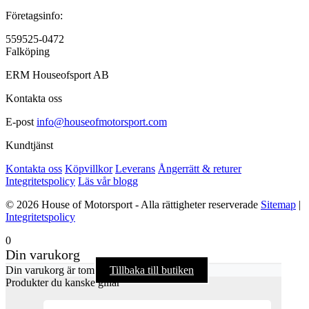
Företagsinfo:
559525-0472
Falköping
ERM Houseofsport AB
Kontakta oss
E-post
info@houseofmotorsport.com
Kundtjänst
Kontakta oss
Köpvillkor
Leverans
Ångerrätt & returer
Integritetspolicy
Läs vår blogg
© 2026 House of Motorsport - Alla rättigheter reserverade
Sitemap
|
Integritetspolicy
0
Din varukorg
Din varukorg är tom
Tillbaka till butiken
Produkter du kanske gillar