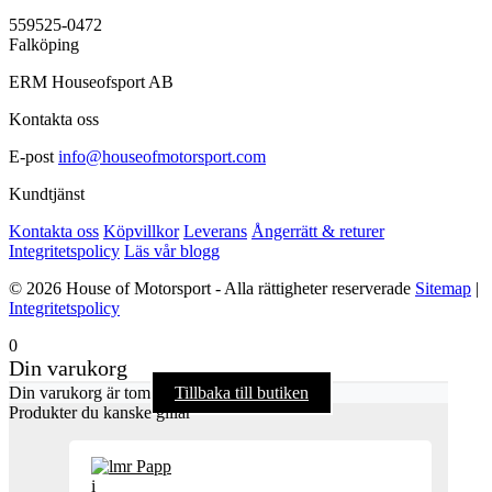
559525-0472
Falköping
ERM Houseofsport AB
Kontakta oss
E-post
info@houseofmotorsport.com
Kundtjänst
Kontakta oss
Köpvillkor
Leverans
Ångerrätt & returer
Integritetspolicy
Läs vår blogg
© 2026 House of Motorsport - Alla rättigheter reserverade
Sitemap
|
Integritetspolicy
0
Din varukorg
Din varukorg är tom
Tillbaka till butiken
Produkter du kanske gillar