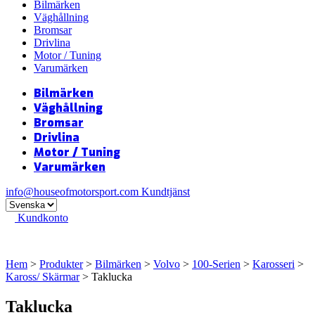
Bilmärken
Väghållning
Bromsar
Drivlina
Motor / Tuning
Varumärken
Bilmärken
Väghållning
Bromsar
Drivlina
Motor / Tuning
Varumärken
info@houseofmotorsport.com
Kundtjänst
Kundkonto
Hem
>
Produkter
>
Bilmärken
>
Volvo
>
100-Serien
>
Karosseri
>
Kaross/ Skärmar
> Taklucka
Taklucka