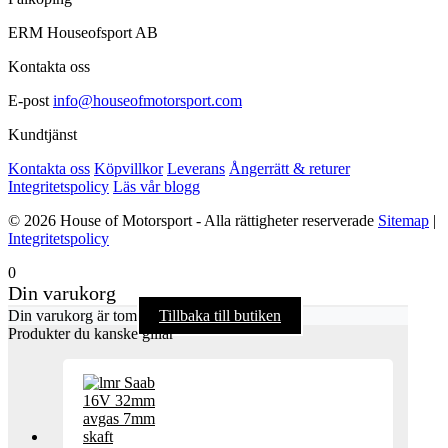
ERM Houseofsport AB
Kontakta oss
E-post
info@houseofmotorsport.com
Kundtjänst
Kontakta oss
Köpvillkor
Leverans
Ångerrätt & returer
Integritetspolicy
Läs vår blogg
© 2026 House of Motorsport - Alla rättigheter reserverade
Sitemap
|
Integritetspolicy
0
Din varukorg
Din varukorg är tom
Tillbaka till butiken
Produkter du kanske gillar