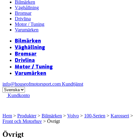
Bilmärken
Väghållning
Bromsar
Drivlina
Motor / Tuning
Varumärken
Bilmärken
Väghållning
Bromsar
Drivlina
Motor / Tuning
Varumärken
info@houseofmotorsport.com
Kundtjänst
Kundkonto
Hem
>
Produkter
>
Bilmärken
>
Volvo
>
100-Serien
>
Karosseri
>
Front och Motorhuv
> Övrigt
Övrigt