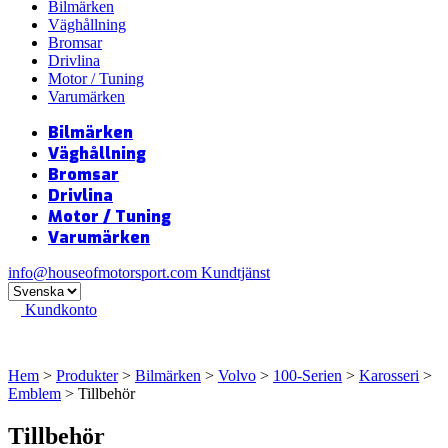
Bilmärken
Väghållning
Bromsar
Drivlina
Motor / Tuning
Varumärken
Bilmärken
Väghållning
Bromsar
Drivlina
Motor / Tuning
Varumärken
info@houseofmotorsport.com
Kundtjänst
Kundkonto
Hem
>
Produkter
>
Bilmärken
>
Volvo
>
100-Serien
>
Karosseri
>
Emblem
> Tillbehör
Tillbehör