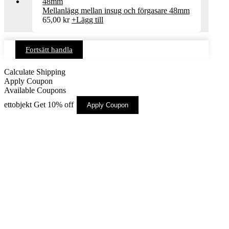
Mellanlägg mellan insug och förgasare 48mm
65,00
kr
+
Lägg till
Fortsätt handla
Calculate Shipping
Apply Coupon
Available Coupons
ettobjekt
Get 10% off
Apply Coupon