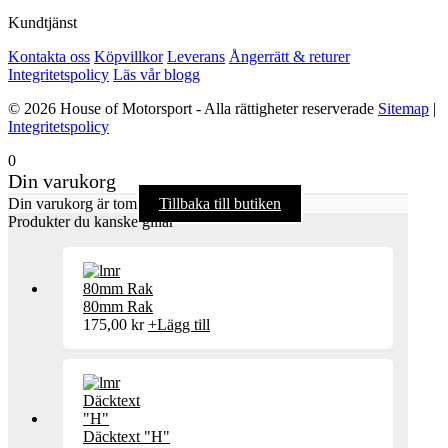
Kundtjänst
Kontakta oss
Köpvillkor
Leverans
Ångerrätt & returer
Integritetspolicy
Läs vår blogg
© 2026 House of Motorsport - Alla rättigheter reserverade
Sitemap
|
Integritetspolicy
0
Din varukorg
Din varukorg är tom
Tillbaka till butiken
Produkter du kanske gillar
80mm Rak
175,00
kr
+
Lägg till
Däcktext "H"