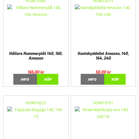
HOM13943
HOM16215
Hållare Nummerplåt 140, 160,
Kantskyddslist Amazon, 140,
Amazon
164, 240
165,00
kr
50,00
kr
INFO
KÖP
INFO
KÖP
HOM16223
HOM16751