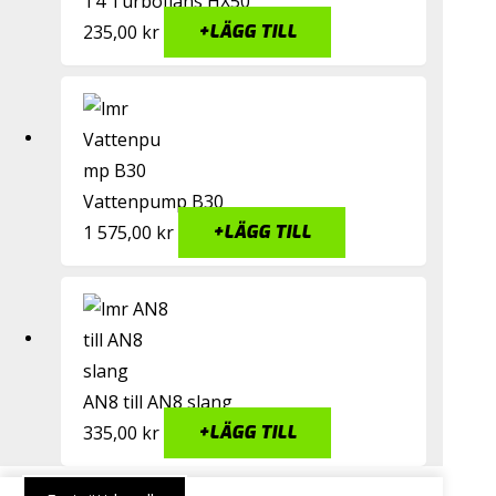
T4 Turbofläns HX50
235,00
kr
+
LÄGG TILL
Vattenpump B30
1 575,00
kr
+
LÄGG TILL
AN8 till AN8 slang
335,00
kr
+
LÄGG TILL