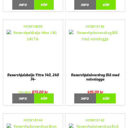
INFO
KÖP
INFO
KÖP
HOM16849
HOM16143
Reservhjulsbalja Yttre 140, 240
Reservhjulsöverdrag Blå med
74-
volvologga
Vänster
875,00
kr
495,00
kr
INFO
KÖP
INFO
KÖP
HOM16144
HOM16142