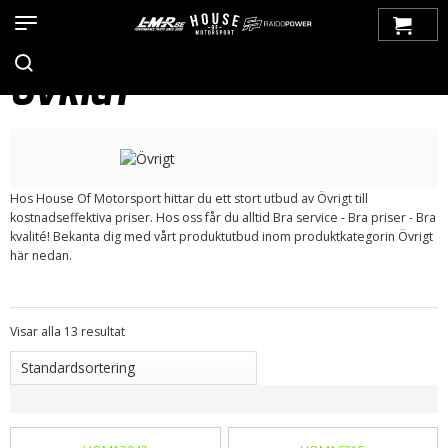
Hem
>
Produkter
>
Bilmärken
>
Volvo
>
100-Serien
>
Karosseri
>
Bagage
> Övrigt
ÖVRIGT
Hos House Of Motorsport hittar du ett stort utbud av Övrigt till
kostnadseffektiva priser. Hos oss får du alltid Bra service - Bra priser - Bra
kvalité! Bekanta dig med vårt produktutbud inom produktkategorin Övrigt
här nedan.
Visar alla 13 resultat