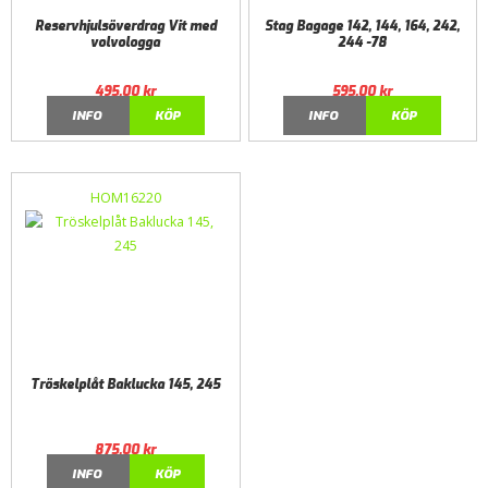
Reservhjulsöverdrag Vit med
Stag Bagage 142, 144, 164, 242,
volvologga
244 -78
495,00
kr
595,00
kr
INFO
KÖP
INFO
KÖP
HOM16220
Tröskelplåt Baklucka 145, 245
875,00
kr
INFO
KÖP