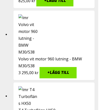
825,00
kr
+
LÄGG TILL
Volvo vit motor 960 lutning - BMW
M30/S38
3 295,00
kr
+
LÄGG TILL