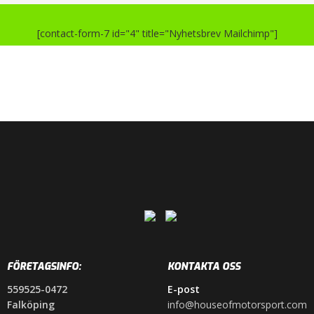
[contact-form-7 id="4" title="Nyhetsbrev Mailchimp"]
FÖRETAGSINFO:
KONTAKTA OSS
559525-0472
E-post
Falköping
info@houseofmotorsport.com