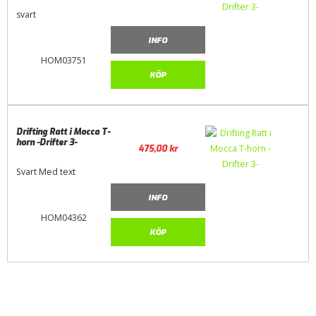
svart
INFO
HOM03751
KÖP
Drifting Ratt i Mocca T-
horn -Drifter 3-
475,00
kr
Svart Med text
INFO
HOM04362
KÖP