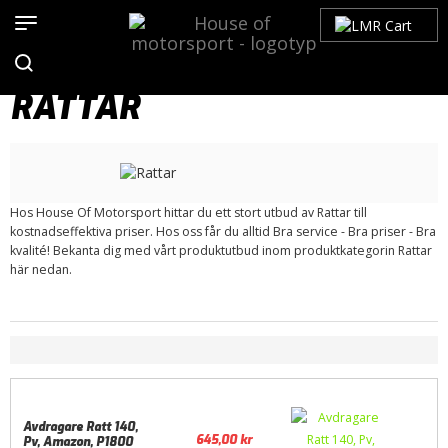
Hem
>
Produkter
>
Bilmärken
>
Volvo
>
100-Serien
>
Interiör
>
Rattar
RATTAR
Hos House Of Motorsport hittar du ett stort utbud av Rattar till
kostnadseffektiva priser. Hos oss får du alltid Bra service - Bra priser - Bra
kvalité! Bekanta dig med vårt produktutbud inom produktkategorin Rattar
här nedan.
Avdragare Ratt 140,
645,00
kr
Pv, Amazon, P1800