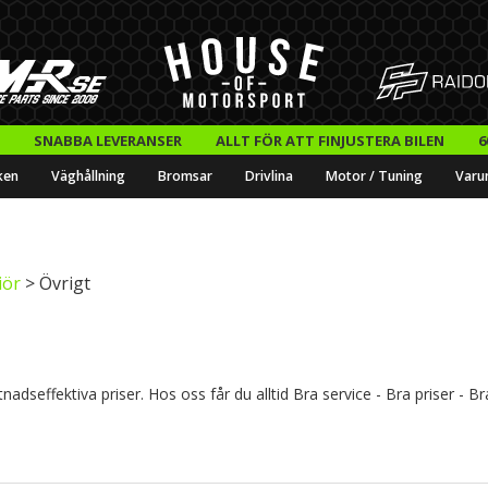
SNABBA LEVERANSER
ALLT FÖR ATT FINJUSTERA BILEN
6
ken
Väghållning
Bromsar
Drivlina
Motor / Tuning
Varu
iör
> Övrigt
nadseffektiva priser. Hos oss får du alltid Bra service - Bra priser - B