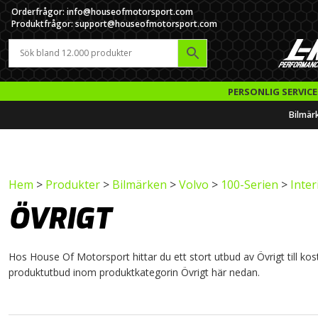
Orderfrågor: info@houseofmotorsport.com
Produktfrågor: support@houseofmotorsport.com
PERSONLIG SERVICE
Bilmär
Hem
>
Produkter
>
Bilmärken
>
Volvo
>
100-Serien
>
Inter
ÖVRIGT
Hos House Of Motorsport hittar du ett stort utbud av Övrigt till kost
produktutbud inom produktkategorin Övrigt här nedan.