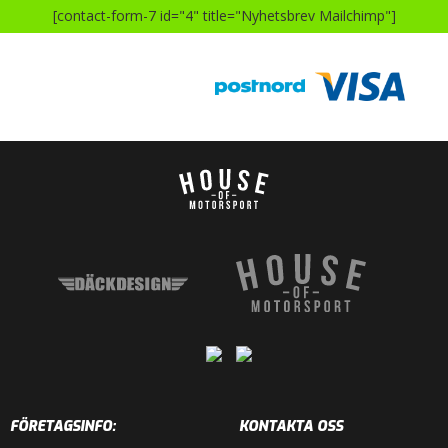
[contact-form-7 id="4" title="Nyhetsbrev Mailchimp"]
FÖRETAGSINFO:
KONTAKTA OSS