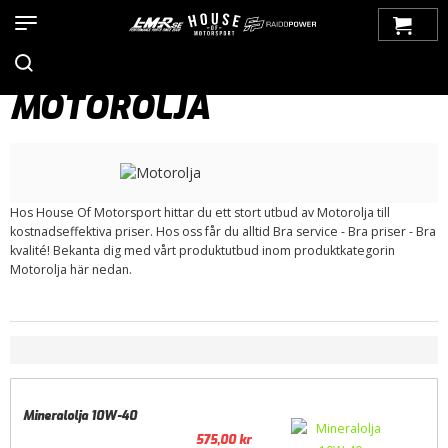
Hem
>
Produkter
>
Bilmärken
>
Volvo
>
100-Serien
>
Filter
>
Motorolja
MOTOROLJA
Hos House Of Motorsport hittar du ett stort utbud av Motorolja till
kostnadseffektiva priser. Hos oss får du alltid Bra service - Bra priser - Bra
kvalité! Bekanta dig med vårt produktutbud inom produktkategorin
Motorolja här nedan.
Mineralolja 10W-40
575,00
kr