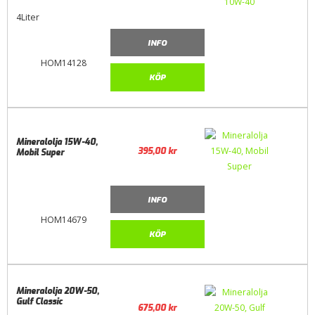
4Liter
INFO
HOM14128
KÖP
Mineralolja 15W-40,
395,00
kr
Mobil Super
INFO
HOM14679
KÖP
Mineralolja 20W-50,
Gulf Classic
675,00
kr