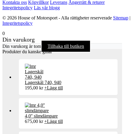
Kontakta oss
Köpvillkor
Leverans
Ångerrätt & returer
Integritetspolicy
Läs vår blogg
© 2026 House of Motorsport - Alla rättigheter reserverade
Sitemap
|
Integritetspolicy
0
Din varukorg
Din varukorg är tom
Tillbaka till butiken
Produkter du kanske gillar
Lagerskål 740, 940
195,00
kr
+
Lägg till
4,0'' slimdämpare
675,00
kr
+
Lägg till