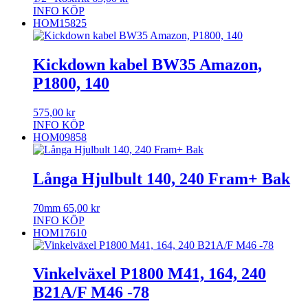
INFO
KÖP
HOM15825
Kickdown kabel BW35 Amazon,
P1800, 140
575,00
kr
INFO
KÖP
HOM09858
Långa Hjulbult 140, 240 Fram+ Bak
70mm
65,00
kr
INFO
KÖP
HOM17610
Vinkelväxel P1800 M41, 164, 240
B21A/F M46 -78