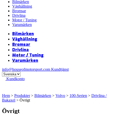
Bilmärken
Väghållning
Bromsar
Drivlina
Motor / Tuning
Varumärken
Bilmärken
Väghållning
Bromsar
Drivlina
Motor / Tuning
Varumärken
info@houseofmotorsport.com
Kundtjänst
Kundkonto
Hem
>
Produkter
>
Bilmärken
>
Volvo
>
100-Serien
>
Drivlina /
Bakaxel
> Övrigt
Övrigt