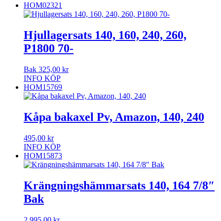
HOM02321
Hjullagersats 140, 160, 240, 260,
P1800 70-
Bak
325,00
kr
INFO
KÖP
HOM15769
Kåpa bakaxel Pv, Amazon, 140, 240
495,00
kr
INFO
KÖP
HOM15873
Krängningshämmarsats 140, 164 7/8″
Bak
2 995,00
kr