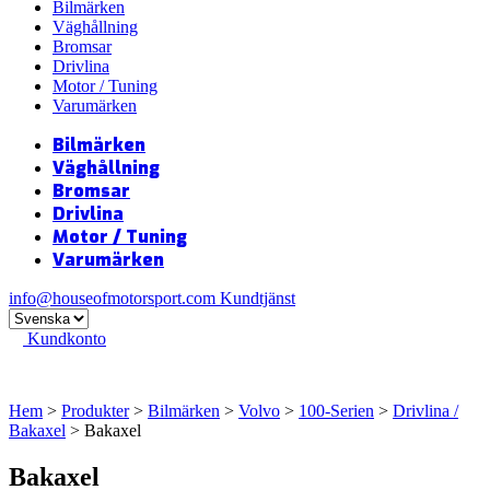
Bilmärken
Väghållning
Bromsar
Drivlina
Motor / Tuning
Varumärken
Bilmärken
Väghållning
Bromsar
Drivlina
Motor / Tuning
Varumärken
info@houseofmotorsport.com
Kundtjänst
Kundkonto
Hem
>
Produkter
>
Bilmärken
>
Volvo
>
100-Serien
>
Drivlina /
Bakaxel
> Bakaxel
Bakaxel