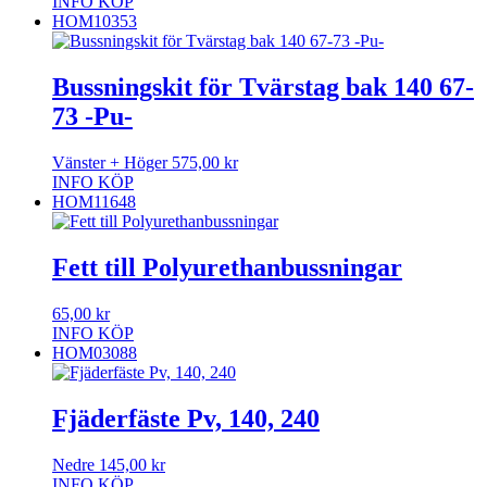
INFO
KÖP
HOM10353
Bussningskit för Tvärstag bak 140 67-
73 -Pu-
Vänster + Höger
575,00
kr
INFO
KÖP
HOM11648
Fett till Polyurethanbussningar
65,00
kr
INFO
KÖP
HOM03088
Fjäderfäste Pv, 140, 240
Nedre
145,00
kr
INFO
KÖP