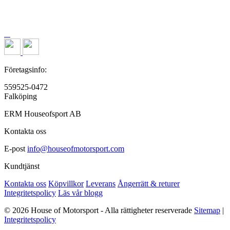
Företagsinfo:
559525-0472
Falköping
ERM Houseofsport AB
Kontakta oss
E-post
info@houseofmotorsport.com
Kundtjänst
Kontakta oss
Köpvillkor
Leverans
Ångerrätt & returer
Integritetspolicy
Läs vår blogg
© 2026 House of Motorsport - Alla rättigheter reserverade
Sitemap
|
Integritetspolicy