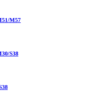
/M51/M57
M30/S38
S38