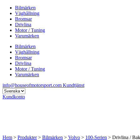
Bilmärken
Väghållning
Bromsar
Drivlina
Motor / Tuning
Varumärken
Bilmärken
Väghållning
Bromsar
Drivlina
Motor / Tuning
Varumärken
info@houseofmotorsport.com
Kundtjänst
Kundkonto
Hem
>
Produkter
>
Bilmärken
>
Volvo
>
100-Serien
> Drivlina / Ba