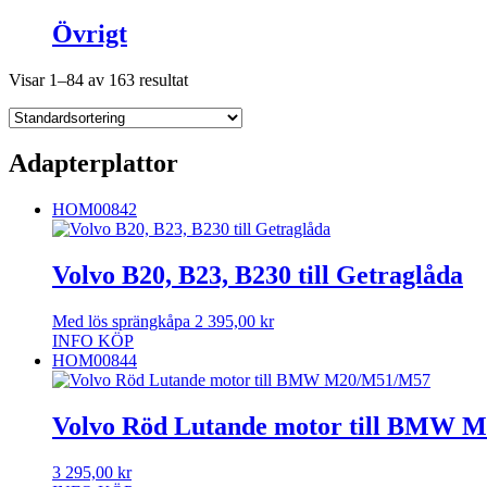
Övrigt
Visar 1–84 av 163 resultat
Adapterplattor
HOM00842
Volvo B20, B23, B230 till Getraglåda
Med lös sprängkåpa
2 395,00
kr
INFO
KÖP
HOM00844
Volvo Röd Lutande motor till BMW 
3 295,00
kr